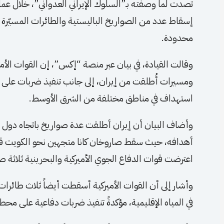
إسقاط عدد من الصواريخ الباليستية والطائرات المسيّرة ال
محدودة.
وقالت القيادة، في بيان عبر منصة “إكس”، إن القوات ال
ومسيرات أُطلقت من إيران، إلى جانب تنفيذ ضربات على 
استهداف في مناطق مختلفة من الشرق الأوسط.
وأضاف البيان أن إيران أطلقت عدة صواريخ باتجاه دول م
أهدافه، حيث سقط صاروخان كانا متجهين نحو الكويت قبل
اعترضت قوات الدفاع الجوي الأميركية والبحرينية ثلاثة ص
وأشار إلى أن القوات الأميركية أسقطت أيضاً ثلاث طائرا
في المياه الإقليمية، مؤكدةً تنفيذ ضربات دفاعية على م