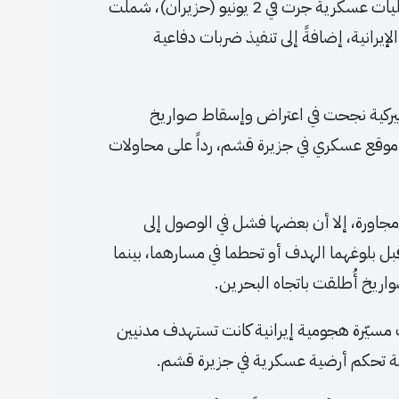
تصدت لما وصفته بـ”السلوك الإيراني العدواني”، خلال عمليات عسكرية جرت في 2 يونيو (حزيران)، شملت
إيرانية، إضافةً إلى تنفيذ ضربات دفاعية
أميركية نجحت في اعتراض وإسقاط صواريخ
موقع عسكري في جزيرة قشم، رداً على محاولات
جاورة، إلا أن بعضها فشل في الوصول إلى
 بلوغهما الهدف أو تحطما في مسارهما، بينما
واريخ أُطلقت باتجاه البحرين.
ت مسيّرة هجومية إيرانية كانت تستهدف مدنيين
حطة تحكم أرضية عسكرية في جزيرة قشم.