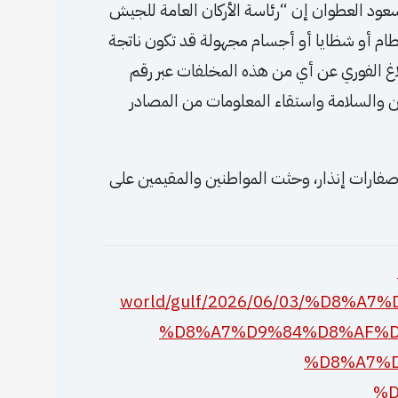
سعود العطوان إن “رئاسة الأركان العامة للجيش
طام أو شظايا أو أجسام مجهولة قد تكون ناتجة
اغ الفوري عن أي من هذه المخلفات عبر رقم
ات الأمن والسلامة واستقاء المعلومات من المصادر
 صفارات إنذار، وحثت المواطنين والمقيمين على
world/gulf/2026/06/03/%D8%
%D8%A7%D9%84%D8%AF%D
%D8%A7%
%D