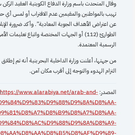
وقال المتحدث باسم وزارة الدفاع الكويتية العقيد الركن 
تهيب بالمواطنين والمقيمين عدم الاقتراب أو لمس أي ح
عن اعتراض الأهداف الجوية المعادية”. وأكد ضرورة الإبل
الطوارئ (112) أو الجهات المختصة واتباع تعليم
الرسمية المعتمدة.
من جهتها، أعلنت وزارة الداخلية البحرينية أنه تم إطلاق
التزام الهدوء والتوجه إلى أقرب مكان آمن.
المصدر:
https://www.alarabiya.net/arab-and-
A7%D9%84%D9%83%D9%88%D9%8A%D8%AA-
9%81%D8%A7%D8%B9%D8%A7%D8%AA-
D9%84%D8%AC%D9%88%D9%8A%D8%A9-
8%AA%D8%AA%D8%B5%D8%AF%D9%89-