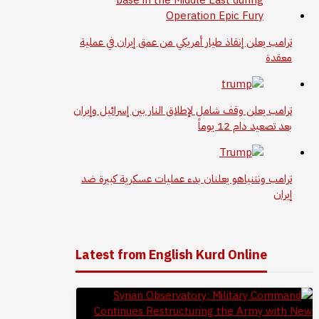
ترامب يعلن إنقاذ طيار أمريكي من عمق إيران في عملية
معقدة
ترامب يعلن وقف شامل لإطلاق النار بين إسرائيل وإيران
بعد تصعيد دام 12 يوماً
ترامب ونتنياهو يعلنان بدء عمليات عسكرية كبيرة ضد
إيران
Latest from English Kurd Online