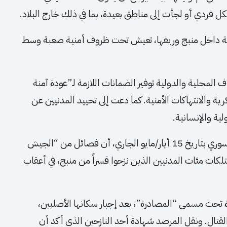
فردي أو لجأت إلى مناطق بعيدة، بما في ذلك خارج البلاد.
لكردية داخل منبج وريفها، تعيش تحت ظروف أمنية صعبة وسط
 المحلية والدولية توفير الضمانات اللازمة لـ”عودة آمنة
رية والانتهاكات الأمنية. كما دعت إلى تحييد المدنيين عن
لية والإنسانية.
وفي تطور ميداني خطير، أفادت مصادر المرصد السوري بتاريخ 15 أيار/مايو الجاري، أن فصائل من “الجيش
لكات مئات المدنيين الذين نزحوا قسراً من منبج، في أعقاب
 تحت مسمى “المصادرة”، بعد إجبار سكانها الأصليين،
القتال. ونقل المرصد شهادة أحد النازحين الذي أكد أن