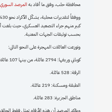
محافظة حلب، وفق ما أفاد به
المرصد السوري 
بحسب توثيقات الجهات المعنية.
وتوزعت العائلات المهجرة على النحو التالي:
كوباني وريفها: 2794 عائلة، من بينها 107 عائلات تقيم مؤقتاً في مكاتب سيارات ومراكز غير مجهزة.
الرقة: 528 عائلة.
الطبقة ومسكنة: 219 عائلة.
مناطق الجزيرة: 283 عائلة.
ويؤكد المرصد أن هذه الأرقام تمثل فقط الحالات ا