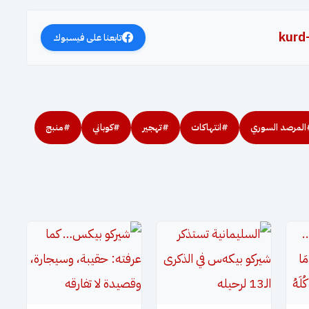
kurd
تابعنا على فيسبوك
المرصد السوري
#انتهاكات
#تهجير
#كوباني
#منبج