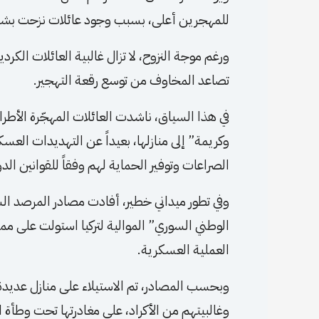
للمهجرين أعلى، بسبب وجود عائلات نزحت بشكل 
ورغم موجة النزوح، لا تزال غالبية العائلات ا
تصاعد المخاوف من توسع رقعة التهجير.
في هذا السياق، ناشدت العائلات المهجّرة الأطراف
وكريمة” إلى منازلها، بعيداً عن التهديدات العسك
الصراعات وتوفير الحماية لهم وفقاً للقوانين الدو
الوطني السوري” الموالية لتركيا استولت على ممت
العملية العسكرية.
وبحسب المصادر، تم الاستيلاء على منازل عديدة
وغالبيتهم من الأكراد، على مغادرتها تحت وطأة 