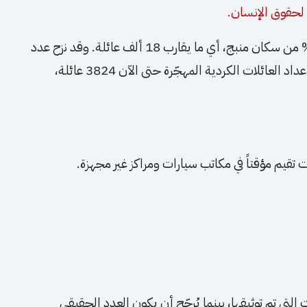
لحقوق الإنسان.
ووفقاً لتقديرات محلية، يشكّل الأكراد نحو 30% من سكان منبج، أي ما يقارب 18 ألف عائلة. وقد نزح عدد
كبير منهم جراء التصعيد العسكري، حيث بلغت أعداد العائلات الكردية المهجّرة حتى الآن 3824 عائلة،
لتي تم توثيقها، بينما يُرجّح أن يكون العدد الحقيقي