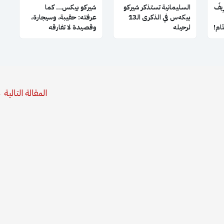
ِيفُ
السليمانية تستذكر شيركو
شيركو بيكس… كما
بيكه‌س في الذكرى الـ13
عرفته: حقيبة، وسيجارة،
َتَام!
لرحيله
وقصيدة لا تفارقه
المقالة التالية
←