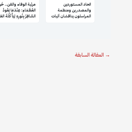
اتحاد المستوردين
​مرثية الوفاء والفن.. خَر
والمصدرين ومنظمة
العُظَمَاءِ: عِنْدَمَا يَعُودُ
المراسلون يناقشان آليات
السَّافِرُ بِنُورِهِ لِيَأْكُلَهُ الع
التعاون والتنسيق
المشترك
→
المقالة السابقة