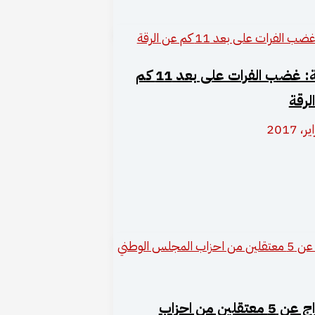
وكالة: غضب الفرات على بعد 11 كم
لرقة
الافراج عن 5 معتقلين من احزاب