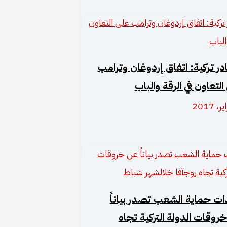
ر تركية: اتفاق إردوغان وترامب
التعاون في الرقة والباب
ت حماية الشعب تصدر بياناً
روقات الدولة التركية تجاه