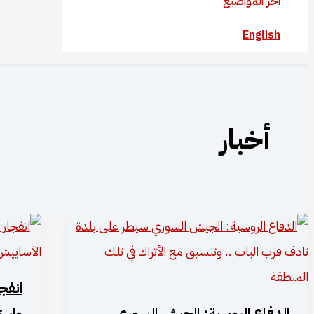
آخر المواضيع
English
أخبار
انفج
الدفاع الروسية: الجيش السوري
واست