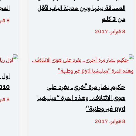
المسافة بينها وبين مدينة الباب لأقل
المج
من 3 كلم
8 فبراير، 2017
8 فبراير، 2017
اول ز
حكيم بشار مرة أخرى.. يغرد على
010
هوى الائتلاف.. وهذه المرة “ميليشيا
8 فبراير، 2017
pyd غير وطنية”
8 فبراير، 2017