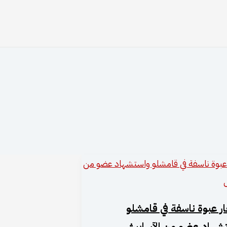
ار عبوة ناسفة في قامشلو
شهاد عضو من الآساييش