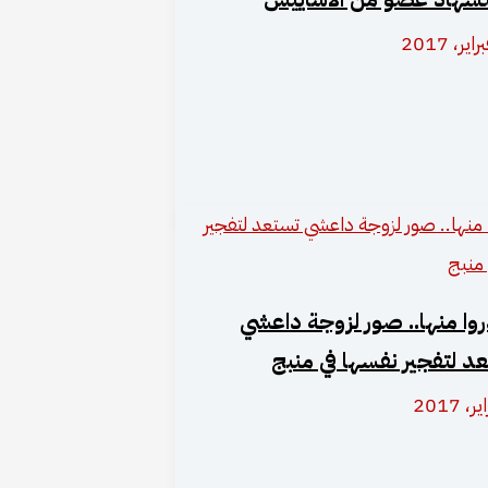
وا منها.. صور لزوجة داعشي
د لتفجير نفسها في منبج