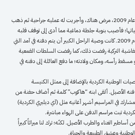
خلال مشاركته في مهرجان آمد “ديار بكر” الثقافي عام 2009، مرض هناك، وأجريت له عمليه جراحية ثم ذهب
ياتها؛ فأصيب بنوبة جلطة دماغية مما أدى إلى توقف قلبه
الكبير عن الخفقان ووفاته يوم الثامن من آب عام 2009. كانت وصية الراحل الكبير أن يتم دفنه في آمد التي
لفاشية التركية رفضت ذلك، كما رفضت السلطات القمعية
مسقط رأسه، ومكان ولادته؛ ما دفع العائلة إلى دفنه في
صيات الوطنية الكردية بالإضافة إلى ممثل الكنيسة
عي فنه الأصيل. ألقى ابنه “هاكوب” كلمة ثم أضاف حفنة من
لمشارك في المراسيم أشهر أغانيه مثل (آي ديلبري الكردية)
اطير الغناء والطرب الأصيل. لكنّه؛ ترك لنا ميراثاً كبيراً
والوطنية وعشق الطبيعة والحياة.