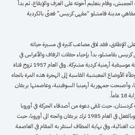
الجمبش، وقام بتعليم أخوته على العزف والإيقاع، ثم بدأ
 مقاهي مدينة قامشلو “مقهى كربيس” فغنّى بالكردية
لى الإطلاق، فقد لاقى مصاعب كثيرة في مسيرة حياته
كربيس بقامشلو، بدأ بإحياء حفلات الزفاف والأعراس في
المدينة وعموم المنطقة وقام بتأسيس أول فرقة موسيقية أرمنية كردية مشتركة. وفي العام 1957 تزوج فتاة
طأة الأوضاع المعيشية القاسية إلى الهجرة هذه المرة باتجاه
ها، وأصبحت جمهورية أرمينيا السوفيتية، وعاصمتها يريفان
 كردستان، حيث تلقى دعوة من أصدقاء الحركة في أوروبا
لزيارتها وإقامة حفلات موسيقية وغنائية هناك، وبالفعل في العام 1985 ترك يريفان واتجه الى أوروبا، حيث
ات الغنائية، وفي نهاية المطاف استقر به المقام في العاصمة