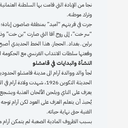
نجا من الإبادة التي قامت بها السلطنة العثماني
وترك موطنه.
جرت في قريتهم “آميد” بمنطقة صاصون إبادة؛ ما
“سر خت”، إلى روج آفا التي صارت “بن خت” وذلك
برلين ـ بغداد ـ الحجاز. هذا الخط الحديدي أصبح 
وقعتها سلطات الانتداب الفرنسي مع الحكومة التر
النشأة والبدايات في قامشلو
لجأ والد ووالدة آرام الى مدينة قامشلو الحدودي
يعزف على الناي ويلحن الألحان العذبة ويشجع أو
يُحبذ أن يتعلم العزف على العود لكن آرام ت
الفنية حتى نهاية حياته.
بسبب الظروف المادية الصعبة لم يتمكن آرام من 