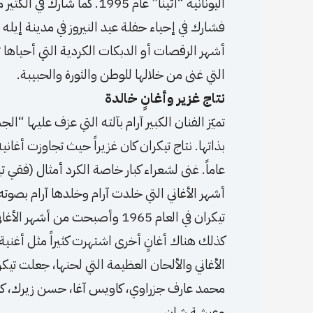
اليونانية “أثينا” عام 1995. 
أشهر الرقصات أو الدبكات الكردية التي أحياها 
التي غنى من خلالها للوطن والثورة والحبيبة.
نتاج غزير وأغانٍ خالدة
تميّز الفنان الكبير آرام بآلته التي عزف عليه
عاماً. غنى لشعراء كبار خاصة الكرد أمثال (فقي
أشهر الأغاني التي خلدت آرام وخلدها آرام بصو
تيكران في العام 1965 وأصبحت من أشهر الأغاني الكردية.
كذلك هناك أغانٍ أخرى اشتهرت كثيراً مثل أغنية (آ
الأغاني والألحان العظيمة التي لحنها، جعلت تيك
محمد عارف جزراوي، كاويس آغا، حسن زيرك، كر
وعيشة شان.