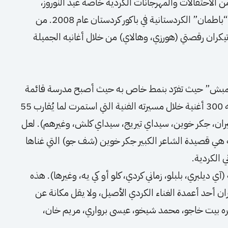
كما شارك في الكثير من الاحتفالات والمهرجانات الكردية خاصة عيد النوروز،
فشارك في إحياء حفلة عيد النيروز في مدينة إيله “باطمان” الكردستانية في باكور كردستان عام 2008. من
تيكران رقصتي (هورزي، وهالاي) من خلال أغانيه الجميلة
ا “الجمبش” حيث تفرّد بنمط خاص به حيث أصبح مدرسة قائمة
بذاتها. نتاج تيكران كان غزيراً حيث تجاوزت أغانيه 300 أغنية خلال مسيرته الفنية التي استمرت لما يُقارب 55
 تيران، جكر خوين، سيداي تيريج، سيداي كلش، وغيرهم). لعل
ته هي قصيدة الشاعر الكبير جكر خوين (شف جو) التي غناها
ي ديلبري، بلبلو، زماني كردي، كلو أو كي يه، وغيرها). هذه
ران أحد أعمدة الغناء الكردي الأصيل، ولا يقل مكانة عن
ه بيت خاجو، محمد شيخو، عيسى برواري، مريم خان،