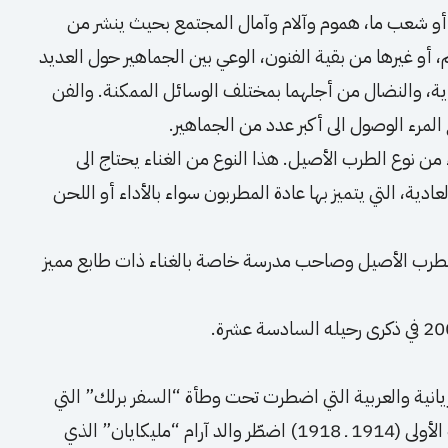
ع أو شعب ما، هموم وآلام وآمال المجتمع بحيث ينشر من
م، أو غيرها من بقية الفنون، الوعي بين الجماهير حول العديد
رية، والنضال من أجلهما بمختلف الوسائل الممكنة. والفن
لمرء الوصول الى أكبر عدد من الجماهير.
من نوع الطرب الأصيل. هذا النوع من الغناء يحتاج الى
دية، التي يتميز بها عادة المطربون سواء بالأداء أو اللحن
لطرب الأصيل وصاحب مدرسة خاصة بالغناء ذات طابع مميز
ريانية والعربية التي اضطرت تحت وطأة “السفر برلك” التي
أعلنتها السلطات العثمانية أبان الحرب العالمية الأولى (1914 ـ 1918) اضطّر والد آرام “مليكايان” الذي