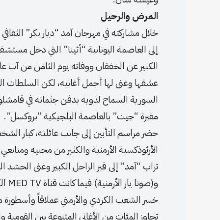
المرض والرحيل
إلى العاصمة اليونانية “أثينا” التي دخل مستشف
عشقها وغنى لها أجمل أغانيه، لكن السلطات ا
السورية السماح لذويه بدفن جثمانه في قامشلو 
مقبرة “جيت” بالعاصمة البلجيكية “بروكسل”.
حضر مراسم التأبين إلى جانب عائلته، كبار الشخ
الأرثوذكسية الأرمنية والكثير من محبيه ومتاب
تراب “آمد” إلى قبر الراحل الكبير وغنى الحشد ا
و(صونا يار الأرمنية) فيما كانت قناة MED TV الكردية تبث مراسم الدفن على الهواء مباشرة.
خسر الشعب الكردي والأرمني عملاقاً وأسطورة من أس
تجاوز المئات من الأغاني المتنوعة بين القومية 