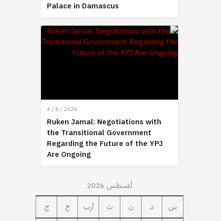
Palace in Damascus
4 / 8 / 2026
Ruken Jamal: Negotiations with
the Transitional Government
Regarding the Future of the YPJ
Are Ongoing
أغسطس 2026
س
د
ن
ث
أرب
خ
ج