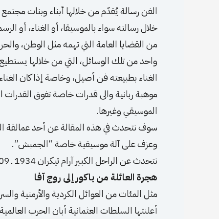
الفن رسالة يُقدّم من خلالها أبناء وبنات مجتم
خلال رسالته سواء بالموسيقا، أو الغناء، أو الرس
من القضايا العامة التي تهمه مثل الوطن، والح
واحد من تلك الوسائل، التي من خلالها يستطيع ا
الغناء بطبيعته فن أصيل، وخاصة إذا كان الغناء 
موهبة ربانية والى قدرات خاصة تفوق القدرات العا
الموسيقي وغيرها.
سوف نتحدث في هذه المقالة عن أحد عمالقة ا
وعزف على آلة موسيقية خاصة “الجمبش”.
نتحدث عن الراحل الكبير آرام تيكران 1934 ـ 2009 في ذكرى رحيله السادسة عشرة.
هجرة العائلة من باكور إلى روج آفا
مثل المئات من العوائل الكردية والأرمنية والس