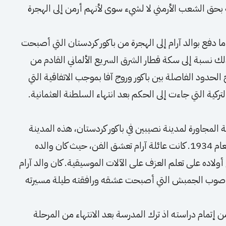
ة بحق الشعب الأرمني لا لشيء سوى لأنهم أرمن إلى الهجرة
 دفع بوالد آرام إلى الهجرة من باكور كردستان التي أصبحت
 نسبة إلى سكة قطار الشرق السريع الألماني القادم من
الحدود الفاصلة بين باكور وروج آفا بموجب الاتفاقية التي
كية التي جاءت إلى الحكم بعد انتهاء السلطنة العثمانية.
ة المجاورة لمدينة نصيبين في باكور كردستان، هذه المدينة
الحديثة التكوين 1926، شهدت ولادة آرام في العام 1934. كانت عائلة آرام تعشق الفن، حيث كان والده
لاده على تعلم العزف على الآلات الموسيقية. كان والد آرام
وجه صوب الجمبش التي أصبحت عشقه ورافقته طيلة مسيرته
إتمام دراسته اذ ترك المدرسة بعد الانتهاء من المرحلة