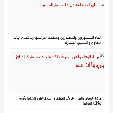
اتحاد المستوردين والمصدرين ومنظمة المراسلون يناقشان آليات
التعاون والتنسيق المشترك
​مرثية الوفاء والفن.. خَرِيفُ العُظَمَاءِ: عِنْدَمَا يَعُودُ السَّافِرُ بِنُورِهِ
لِيَأْكُلَهُ العَتَام!