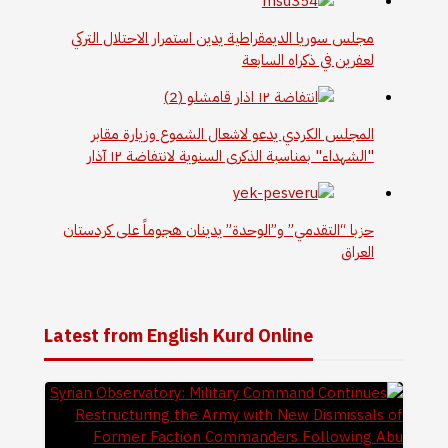
مجلس سوريا الديمقراطية يدين استمرار الاحتلال التركي
لعفرين في ذكراه السابعة
المجلس الكردي يدعو لاشعال الشموع وزيارة مقابر
"الشهداء" بمناسبة الذكرى السنوية لانتفاضة ١٢ آذار
حزبا “التقدمي” و”الوحدة” يدينان هجوماً على كردستان
العراق
Latest from English Kurd Online