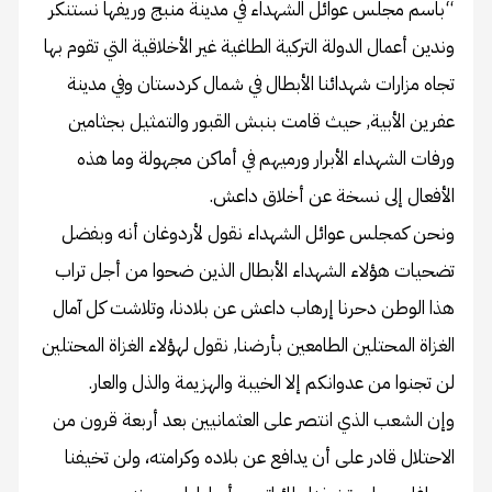
“باسم مجلس عوائل الشهداء في مدينة منبج وريفها نستنكر
وندين أعمال الدولة التركية الطاغية غير الأخلاقية التي تقوم بها
تجاه مزارات شهدائنا الأبطال في شمال كردستان وفي مدينة
عفرين الأبية, حيث قامت بنبش القبور والتمثيل بجثامين
ورفات الشهداء الأبرار ورميهم في أماكن مجهولة وما هذه
الأفعال إلى نسخة عن أخلاق داعش.
ونحن كمجلس عوائل الشهداء نقول لأردوغان أنه وبفضل
تضحيات هؤلاء الشهداء الأبطال الذين ضحوا من أجل تراب
هذا الوطن دحرنا إرهاب داعش عن بلادنا، وتلاشت كل آمال
الغزاة المحتلين الطامعين بأرضنا, نقول لهؤلاء الغزاة المحتلين
لن تجنوا من عدوانكم إلا الخيبة والهزيمة والذل والعار.
وإن الشعب الذي انتصر على العثمانيين بعد أربعة قرون من
الاحتلال قادر على أن يدافع عن بلاده وكرامته، ولن تخيفنا