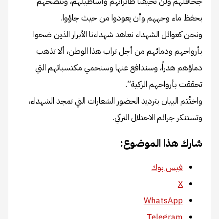
جحافلهم ولن تخيفنا طائراتهم وأساطيلهم، وننصحهم
بحفظ ماء وجههم وأن يعودوا من حيث جاؤوا.
ونحن كعوائل الشهداء نعاهد شهداءنا الأبرار الذين ضحوا
بأرواحهم ودمائهم من أجل تراب هذا الوطن، ألا تذهب
دماؤهم هدراً، وسندافع عنها وسنحمي مكتسباتهم التي
تحققت بأرواحهم الزكية”.
واختُتم البيان بترديد الحضور الشعارات التي تمجد الشهداء،
وتستنكر جرائم الاحتلال التركي.
شارك هذا الموضوع:
فيس بوك
X
WhatsApp
Telegram