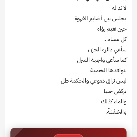
لا ند له
يجلس بين أضابير القهوة
حين تغيم رؤاه
كل مساء…
سأعي دائرة الحزن
كما سأعي واجهة المنزل
بنوافذها الخصبة
ليس تراق دموعي والحكمة ظل
يركض خببا
والماء كذلك
والخشَبَةْ.