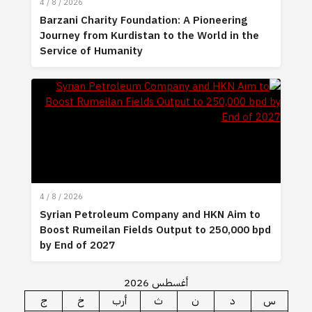
4 / 8 / 2026
Barzani Charity Foundation: A Pioneering
Journey from Kurdistan to the World in the
Service of Humanity
4 / 8 / 2026
Syrian Petroleum Company and HKN Aim to
Boost Rumeilan Fields Output to 250,000 bpd
by End of 2027
أغسطس 2026
س
د
ن
ث
أرب
خ
ج