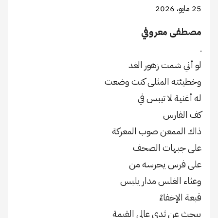
25 مايو، 2026
مصطفى معروفي
ـ
لو أني شمت زهور الغد
وخطيئته المثلى كنت وضعت
له أغنية لا تيبس في
كف الفارس
ذاك الممعن صوب المعركة
على جبهات الصحف
على فرس يحرسه من
وعثاء الغلس مدار يلبس
قبعة الإخفاءْ
يبحث عن ثدي عالي القيمة