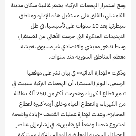
ومع استمرار الهجمات التركية، يشعر غالبية سكان مدينة
القامشلي بالقلق على مستقبل هذه الإدارة ومناطق
سيطرتها بعد 10 سنوات على تأسيسها، في ظل
التهديدات المتكررة التي حرمت الأهالي من الاستقرار،
وسط تدهور معيشي واقتصادي غير مسبوق، تعيشه
معظم المناطق السورية منذ سنوات.
وذكرت «الإدارة الذاتية» في بيان نشر على موقعها
الرسمي، اليوم (السبت)، أن الهجمات التركية تسببت في
تدمير قطاع الكهرباء و«حرمت أكثر من 250 ألف عائلة
من الكهرباء، وانقطاع المياه وخلق أزمة كبيرة لقطاع
المخابز»، وعدت الإدارة عمليات القصف «إبادة واضحة
لمشروع شعبنا ودعماً للإرهابيين»، في إشارة إلى عناصر
الفصائل السورية المعارضة الموالين لتركيا، مستنكرة