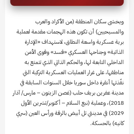
ويخشى سكان المنطقة (من الأكراد والعرب
والمسيحيين) أن تكون هذه الهجمات مقدمة لعملية
برية عسكرية واسعة النطاق، لاستهداف «الإدارة
الذاتية» وجناحها العسكري «قسد» وقوى الأمن
الداخلي التابعة لها، والحكم الذاتي الذي تتمتع به
مناطقها، على غرار العمليات العسكرية التركية التي
نفّذتها أنقرة داخل سوريا خلال السنوات السابقة في
مدينة عفرين بريف حلب (غصن الزيتون – مارس/ آذار
2018)، وعملية (نبع السلام – أكتوبر/تشرين الأول
2029) في مدينتي تل أبيض بالرقة ورأس العين (سري
كانيه) بالحسكة.