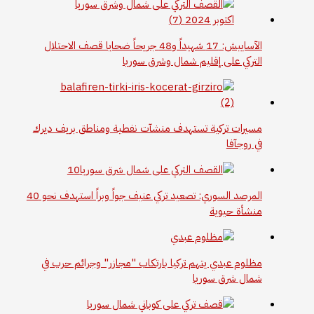
الآساييش: 17 شهيداً و48 جريحاً ضحايا قصف الاحتلال
التركي على إقليم شمال وشرق سوريا
مسيرات تركية تستهدف منشآت نفطية ومناطق بريف ديرك
في روجآفا
المرصد السوري: تصعيد تركي عنيف جواً وبراً استهدف نحو 40
منشأة حيوية
مظلوم عبدي يتهم تركيا بارتكاب "مجازر" وجرائم حرب في
شمال شرق سوريا