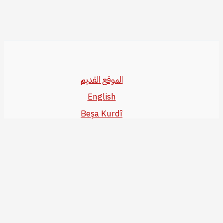
الموقع القديم
English
Beşa Kurdî
آخر المواضيع
سياسة حقوق النشر
من نحن
سياسة الخصوصية
للاتصال بنا