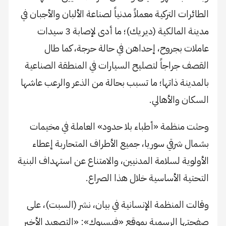
الطائرات التركية معملاً مدنياً لصناعة الألبان والأجبان في
مدينة المالكية (ديريك)؛ ما أدى لإصابة 3 سيدات
عاملات بجروح، إحداهن في حالة حرجة، كما طال
القصف جراجاً لتصليح السيارات في المنطقة الصناعية
بالمدينة ذاتها؛ ما تسبب بحالة من الذعر والرعب عاشها
السكان والأهالي.
وحثت منظمة «أطباء بلا حدود» العاملة في مخيمات
بشمال شرقي سوريا، جميع الأطراف المتحاربة إعطاء
الأولوية لسلامة المدنيين، والامتناع عن استهداف البنية
التحتية الأساسية خلال هذا الصراع.
وقالت المنظمة الإنسانية في بيان، نشر (السبت)، على
صفحتها الرسمية بموقع «فيسبوك»: «التصعيد الأخير