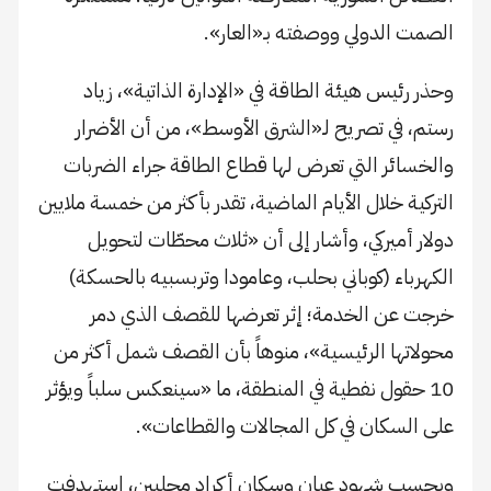
الصمت الدولي ووصفته بـ«العار».
وحذر رئيس هيئة الطاقة في «الإدارة الذاتية»، زياد
رستم، في تصريح لـ«الشرق الأوسط»، من أن الأضرار
والخسائر التي تعرض لها قطاع الطاقة جراء الضربات
التركية خلال الأيام الماضية، تقدر بأكثر من خمسة ملايين
دولار أميركي، وأشار إلى أن «ثلاث محطّات لتحويل
الكهرباء (كوباني بحلب، وعامودا وتربسبيه بالحسكة)
خرجت عن الخدمة؛ إثر تعرضها للقصف الذي دمر
محولاتها الرئيسية»، منوهاً بأن القصف شمل أكثر من
10 حقول نفطية في المنطقة، ما «سينعكس سلباً ويؤثر
على السكان في كل المجالات والقطاعات».
وبحسب شهود عيان وسكان أكراد محليين، استهدفت