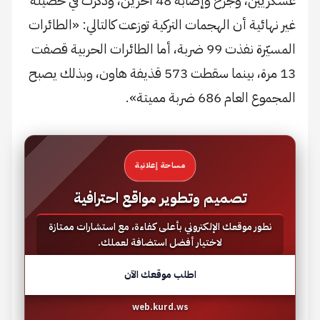
عسكريين، وجرح وإصابة 48 آخرين، وذكرت في حصيلة
غير نهائية أن الهجمات التركية توزعت كالتالي: «الطائرات
المسيّرة نفذت 99 ضربة، أما الطائرات الحربية قصفت
13 مرة، بينما سقطت 573 قذيفة هاون، وبذلك يصبح
المجموع العام 686 ضربة مميتة».
مساحة إعلانية
تصميم وتطوير مواقع احترافية
نطور موقعك الإلكتروني بأعلى كفاءة، مع استشارات ممتازة
لاختيار أفضل استضافة لعملك.
اطلب موقعك الآن
web.kurd.ws