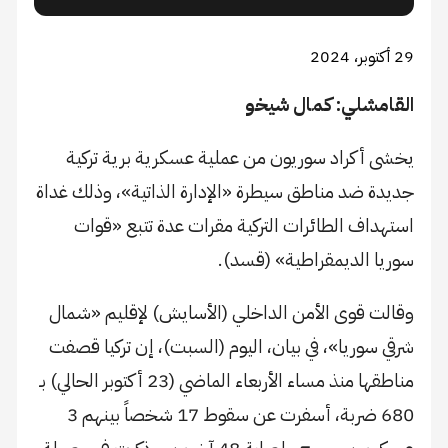
29 أكتوبر، 2024
القامشلي: كمال شيخو
يخشى أكراد سوريون من عملية عسكرية برية تركية
جديدة ضد مناطق سيطرة «الإدارة الذاتية»، وذلك غداة
استهداف الطائرات التركية مقرات عدة تتبع «قوات
سوريا الديمقراطية» (قسد).
وقالت قوى الأمن الداخلي (الأسايش) لإقليم «شمال
شرقي سوريا»، في بيان، اليوم (السبت)، إن تركيا قصفت
مناطقها منذ مساء الأربعاء الماضي (23 أكتوبر الحالي) بـ
680 ضربة، أسفرت عن سقوط 17 شخصاً بينهم 3