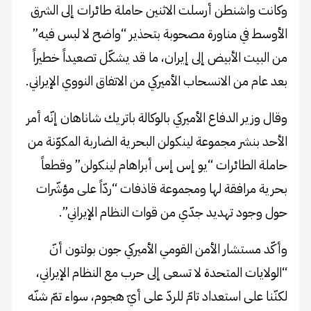
وكانت واشنطن أرسلت الاثنين حاملة طائرات إلى الشرق
الأوسط في مناورة مصحوبة بتحذير “واضح لا لبس فيه”
من البيت الأبيض إلى إيران، ما قد يشكّل تصعيداً خطيراً
بعد عام من الانسحاب الأميركي من الاتفاق النووي الإيراني.
وقال وزير الدفاع الأميركي بالوكالة باتريك شاناهان إنّه أمر
الأحد بنشر مجموعة لينكولن البحرية الضاربة المكوّنة من
حاملة الطائرات “يو إس إس أبراهام لينكولن” وقطعاً
بحرية مرافقة لها ومجموعة قاذفات “ردّاً على مؤشّرات
حول وجود تهديد جدّي من قوات النظام الإيراني”.
وأكّد مستشار الأمن القومي الأميركي جون بولتون أنّ
“الولايات المتحدة لا تسعى إلى حرب مع النظام الإيراني،
لكنّنا على استعداد تامّ للردّ على أيّ هجوم، سواء تمّ شنّه