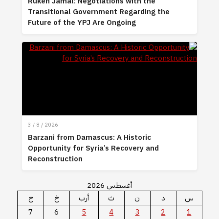
Ruken Jamal: Negotiations with the
Transitional Government Regarding the
Future of the YPJ Are Ongoing
3 / 8 / 2026
Barzani from Damascus: A Historic
Opportunity for Syria’s Recovery and
Reconstruction
أغسطس 2026
س
د
ن
ث
أرب
خ
ج
7
6
5
4
3
2
1