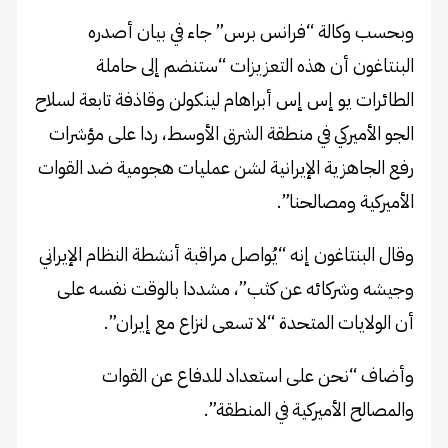
وبحسب وكالة “فرانس برس” جاء في بيان أصدره
البنتاغون أن هذه التعزيزات “ستنضم إلى حاملة
الطائرات يو إس إس أبراهام لينكولن وقاذفة تابعة لسلاح
الجو الأميركي في منطقة الشرق الأوسط، ردا على مؤشرات
رفع الجاهزية الإيرانية لشن عمليات هجومية ضد القوات
الأميركية ومصالحنا”.
وقال البنتاغون إنه “يُواصل مراقبة أنشطة النظام الإيراني
وجيشه وشركائه عن كثب”، مشددا بالوقت نفسه على
أن الولايات المتحدة “لا تسعى لنزاع مع إيران”.
وأضاف “نحن على استعداد للدفاع عن القوات
والمصالح الأميركية في المنطقة”.