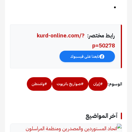
رابط مختصر:
kurd-online.com/?
p=50278
تابعنا على فيسبوك
الوسوم:
#إيران
#صواريخ باتريوت
#واشنطن
آخر المواضيع