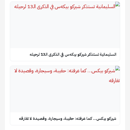
السليمانية تستذكر شيركو بيكه‌س في الذكرى الـ13 لرحيله
شيركو بيكس… كما عرفته: حقيبة، وسيجارة، وقصيدة لا تفارقه