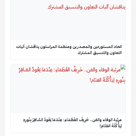
اتحاد المستوردين والمصدرين ومنظمة المراسلون يناقشان آليات
التعاون والتنسيق المشترك
​مرثية الوفاء والفن.. خَرِيفُ العُظَمَاءِ: عِنْدَمَا يَعُودُ السَّافِرُ بِنُورِهِ
لِيَأْكُلَهُ العَتَام!