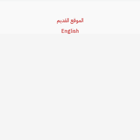
الموقع القديم
English
Beşa Kurdî
آخر المواضيع
سياسة حقوق النشر
من نحن
سياسة الخصوصية
للاتصال بنا
editor@kurdonline.info