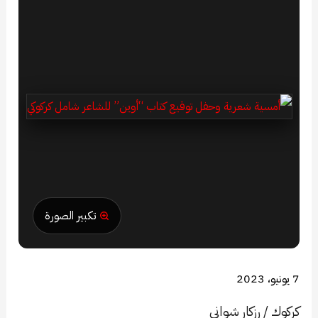
تكبير الصورة
7 يونيو، 2023
كركوك / رزكار شواني