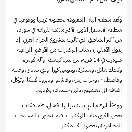
وتُعد منطقة آليان المعروفة بخصوبة تربتها ووقوعها في
منطقة الاستقرار الأولى الأكثر ملائمة للزراعة في سوريا،
من أكثر المناطق التي تأثرت بمشروع الحزام العربي، إذ
يقول الأهالي إن مئات الهكتارات من الأراضي الزراعية
صودرت في 14 قرية، من بينها كيشك، وآلة قوس،
وكندك شلال، وسيكركا، وموسى كورا، ونبي سادي، وعتبة،
وقاصطبان، وخراب رش، وقاشتو، وديرونا قلنكا، وتوكل،
إضافة إلى معشوق، وكيل حسناك، وكرديم.
ووفقاً للأرقام التي يستند إليها الأهالي، فقد فقدت
بعض القرى مئات الهكتارات، فيما تجاوزت المساحات
المصادرة في بعضها ألف هكتار.