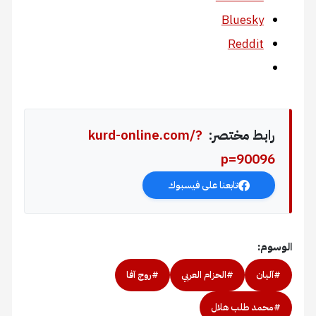
Bluesky
Reddit
رابط مختصر:
kurd-online.com/?
p=90096
تابعنا على فيسبوك
الوسوم:
#آليان
#الحزام العربي
#روج آفا
#محمد طلب هلال