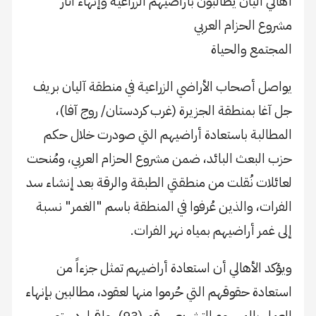
أهالي آليان يطالبون بأراضيهم الزراعية وإنهاء آثار
مشروع الحزام العربي
المجتمع والحياة
يواصل أصحاب الأراضي الزراعية في منطقة آليان بريف
جل آغا بمنطقة الجزيرة (غرب كردستان/ روج آفا)،
المطالبة باستعادة أراضيهم التي صودرت خلال حكم
حزب البعث البائد، ضمن مشروع الحزام العربي، ومُنحت
لعائلات نُقلت من منطقتي الطبقة والرقة بعد إنشاء سد
الفرات، والذين عُرفوا في المنطقة باسم "الغمر" نسبة
إلى غمر أراضيهم بمياه نهر الفرات.
ويؤكد الأهالي أن استعادة أراضيهم تمثل جزءاً من
استعادة حقوقهم التي حُرموا منها لعقود، مطالبين بإنهاء
العمل بالمرسوم التشريعي رقم (93)، وإقرار دستور