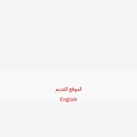
الموقع القديم
English
Beşa Kurdî
آخر المواضيع
سياسة حقوق النشر