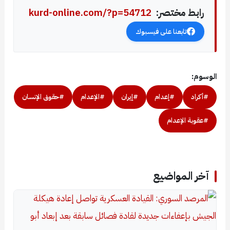
رابط مختصر:
kurd-online.com/?p=54712
تابعنا على فيسبوك
الوسوم:
#أكراد
#إعدام
#إيران
#الإعدام
#حقوق الإنسان
#عقوبة الإعدام
آخر المواضيع