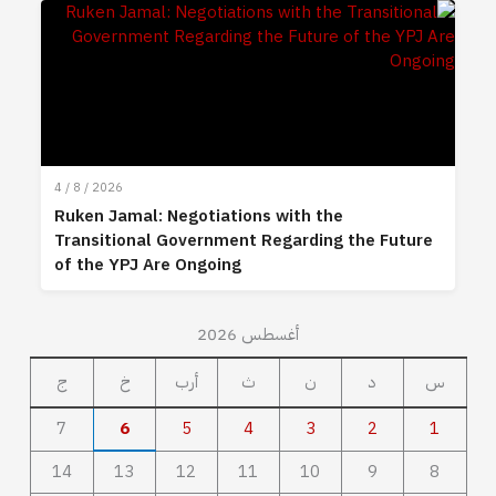
4 / 8 / 2026
Ruken Jamal: Negotiations with the
Transitional Government Regarding the Future
of the YPJ Are Ongoing
أغسطس 2026
س
د
ن
ث
أرب
خ
ج
7
6
5
4
3
2
1
14
13
12
11
10
9
8