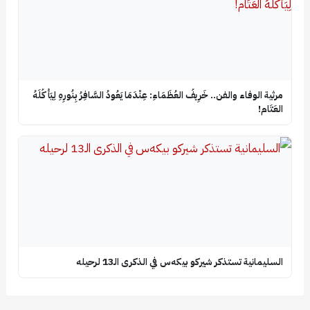
​مرثية الوفاء والفن.. خَرِيفُ العُظَمَاءِ: عِنْدَمَا يَعُودُ السَّافِرُ بِنُورِهِ لِيَأْكُلَهُ
العَتَام!
السليمانية تستذكر شيركو بيكه‌س في الذكرى الـ13 لرحيله