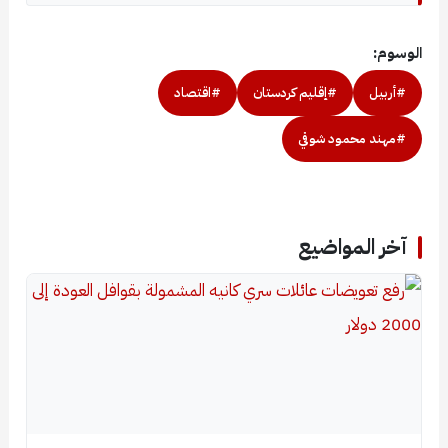
الوسوم:
#أربيل
#إقليم كردستان
#اقتصاد
#مهند محمود شوقي
آخر المواضيع