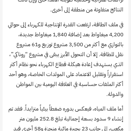
النتائج متفاوتة من منطقة إلى أخرى.
في ملف الطاقة، ارتفعت القدرة الإنتاجية للكهرباء إلى حوالي
4,200 ميغاواط بعد إضافة 1,840 ميغاواط جديدة،
بالتوازي مع أكثر من 3,500 مشروع توزيع و61 مشروع
نقل للطاقة. إلا أن التحول الأبرز يبقى في مشروع “روناكي”،
الذي يستهدف إعادة هيكلة قطاع الكهرباء نحو نظام أكثر
استقراراً وتقليل الاعتماد على المولدات الخاصة، وهو أحد
أكثر الملفات حساسية في العلاقة اليومية بين المواطن
والدولة.
أما ملف المياه، فيعكس بدوره ضغطاً بيئياً متزايداً. فقد تم
إنشاء 9 سدود بسعة إجمالية تبلغ 252.8 مليون متر
مكعب، إلى جانب 23 بحيرة مائية منجزة و58 أخرى قيد