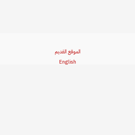
الموقع القديم
English
Beşa Kurdî
آخر المواضيع
سياسة حقوق النشر
من نحن
سياسة الخصوصية
للاتصال بنا