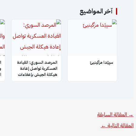
آخر المواضيع
سپێدا مزگینیێ
المرصد السوري: القيادة
ا
العسكرية تواصل إعادة
و
هيكلة الجيش بإعفاءات
ا
جديدة لقادة فصائل
ا
سابقة بعد إبعاد أبو
ا
عمشة
→
المقالة السابقة
المقالة التالية
←