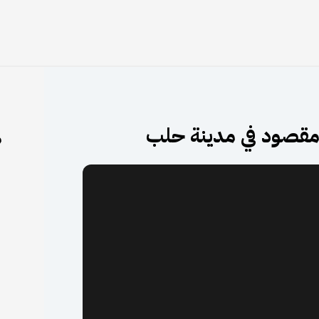
 مقصود في مدينة حلب
م