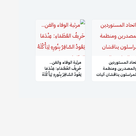
تحاد المستوردين
​مرثية الوفاء والفن..
المصدرين ومنظمة
خَرِيفُ العُظَمَاءِ: عِنْدَمَا
لمراسلون يناقشان آليات
يَعُودُ السَّافِرُ بِنُورِهِ لِيَأْكُلَهُ
لتعاون والتنسيق
العَتَام!
لمشترك