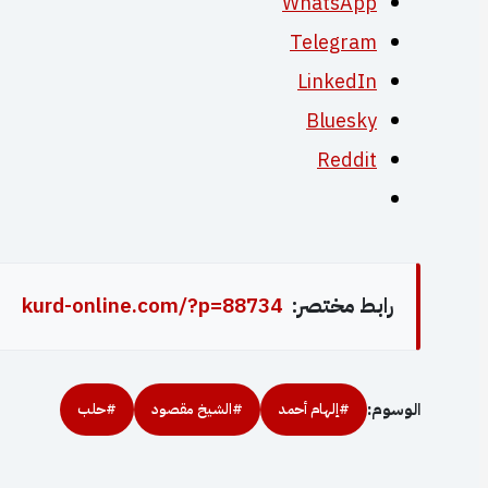
WhatsApp
Telegram
LinkedIn
Bluesky
Reddit
رابط مختصر:
kurd-online.com/?p=88734
الوسوم:
#إلهام أحمد
#الشيخ مقصود
#حلب