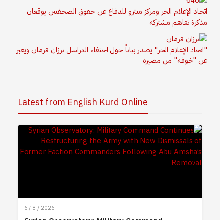
اتحاد الإعلام الحر ومركز ميترو للدفاع عن حقوق الصحفيين يوقعان
مذكرة تفاهم مشتركة
"اتحاد الإعلام الحر" يصدر بياناً حول اختفاء المراسل برزان فرمان ويعبر
عن "خوفه" من مصيره
Latest from English Kurd Online
6 / 8 / 2026