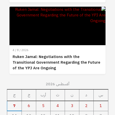
4 / 8 / 2026
Ruken Jamal: Negotiations with the
Transitional Government Regarding the Future
of the YPJ Are Ongoing
أغسطس 2026
س
د
ن
ث
أرب
خ
ج
7
6
5
4
3
2
1