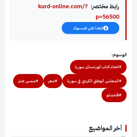
رابط مختصر:
kurd-online.com/?
p=56500
تابعنا على فيسبوك
الوسوم:
#اتحاد كتاب كوردستان سوريا
#المجلس الوطني الكردي في سوريا
#شعر
#شمس عنتر
#قامشلو
آخر المواضيع