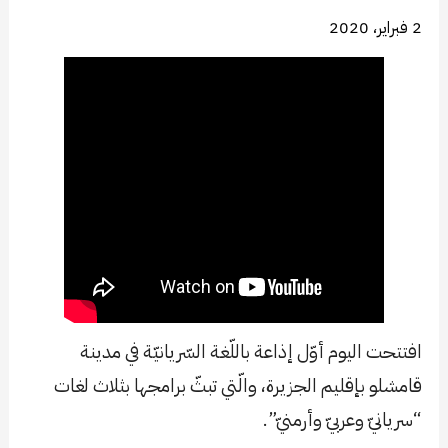
2 فبراير، 2020
افتتحت اليوم أوّل إذاعة باللّغة السّريانيّة في مدينة
قامشلو بإقليم الجزيرة، والّتي تبثّ برامجها بثلاث لغات
“سريانيّ وعربيّ وأرمنيّ”.