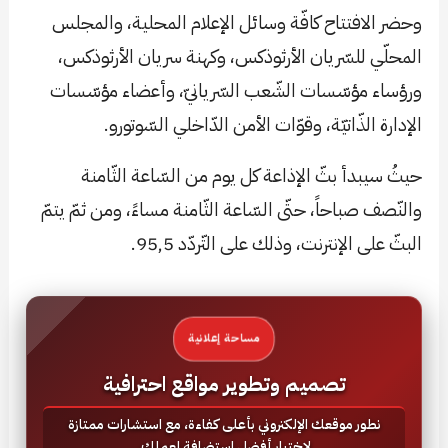
وحضر الافتتاح كافّة وسائل الإعلام المحلية، والمجلس
المحلّي للسّريان الأرثوذكس، وكهنة سريان الأرثوذكس،
ورؤساء مؤسّسات الشّعب السّريانيّ، وأعضاء مؤسّسات
الإدارة الذّاتيّة، وقوّات الأمن الدّاخلي السّوتورو.
حيثُ سيبدأ بثّ الإذاعة كل يوم من السّاعة الثّامنة
والنّصف صباحاً، حتّى السّاعة الثّامنة مساءً، ومن ثمّ يتمّ
البثّ على الإنترنت، وذلك على التّردّد 95,5.
مساحة إعلانية
تصميم وتطوير مواقع احترافية
نطور موقعك الإلكتروني بأعلى كفاءة، مع استشارات ممتازة
لاختيار أفضل استضافة لعملك.