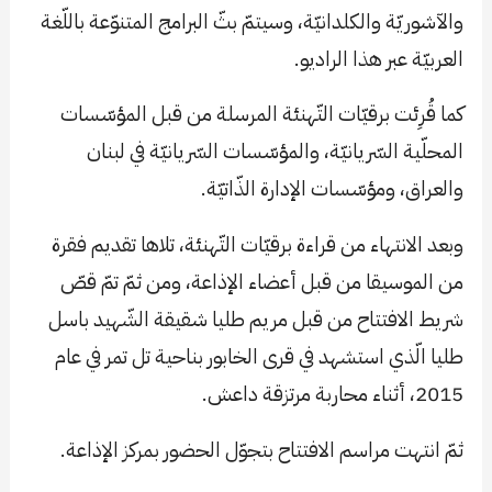
والآشوريّة والكلدانيّة، وسيتمّ بثّ البرامج المتنوّعة باللّغة
العربيّة عبر هذا الراديو.
كما قُرِئت برقيّات التّهنئة المرسلة من قبل المؤسّسات
المحلّية السّريانيّة، والمؤسّسات السّريانيّة في لبنان
والعراق، ومؤسّسات الإدارة الذّاتيّة.
وبعد الانتهاء من قراءة برقيّات التّهنئة، تلاها تقديم فقرة
من الموسيقا من قبل أعضاء الإذاعة، ومن ثمّ تمّ قصّ
شريط الافتتاح من قبل مريم طليا شقيقة الشّهيد باسل
طليا الّذي استشهد في قرى الخابور بناحية تل تمر في عام
2015، أثناء محاربة مرتزقة داعش.
ثمّ انتهت مراسم الافتتاح بتجوّل الحضور بمركز الإذاعة.