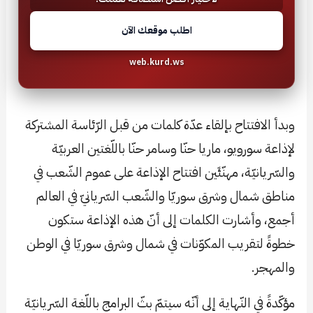
اطلب موقعك الآن
web.kurd.ws
وبدأ الافتتاح بإلقاء عدّة كلمات من قبل الرّئاسة المشتركة
لإذاعة سورويو، ماريا حنّا وسامر حنّا باللّغتين العربيّة
والسّريانيّة، مهنّئَين افتتاح الإذاعة على عموم الشّعب في
مناطق شمال وشرق سوريّا والشّعب السّريانيّ في العالم
أجمع، وأشارت الكلمات إلى أنّ هذه الإذاعة ستكون
خطوةً لتقريب المكوّنات في شمال وشرق سوريّا في الوطن
والمهجر.
مؤكّدةً في النّهاية إلى أنّه سيتمّ بثّ البرامج باللّغة السّريانيّة