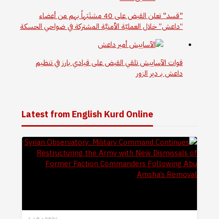
"قسد" تعلن القبض على 40 مشتَبَهاً بهم من أعضاء
“داعش” خلال العمليّة الأمنيَّة المشتركة في ضواحي الحسكة
قوات الآساييش تلقي القبض على قيادي بارز في تنظيم
داعش بـ دير الزور
Latest from English Kurd Online