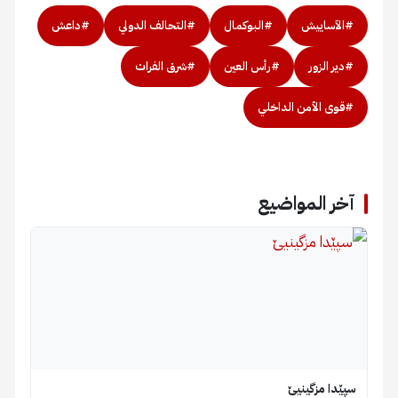
#الآساييش
#البوكمال
#التحالف الدولي
#داعش
#دير الزور
#رأس العين
#شرق الفرات
#قوى الأمن الداخلي
آخر المواضيع
سپێدا مزگینیێ