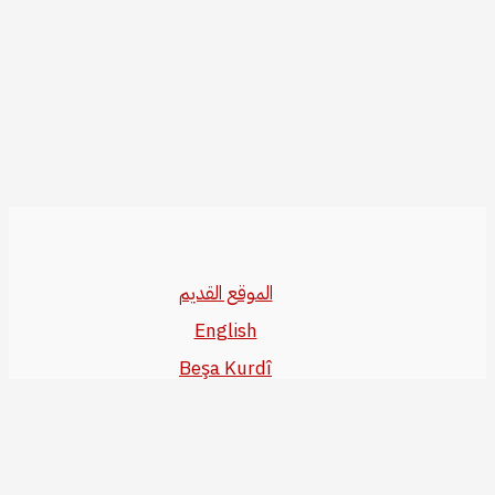
الموقع القديم
English
Beşa Kurdî
آخر المواضيع
سياسة حقوق النشر
من نحن