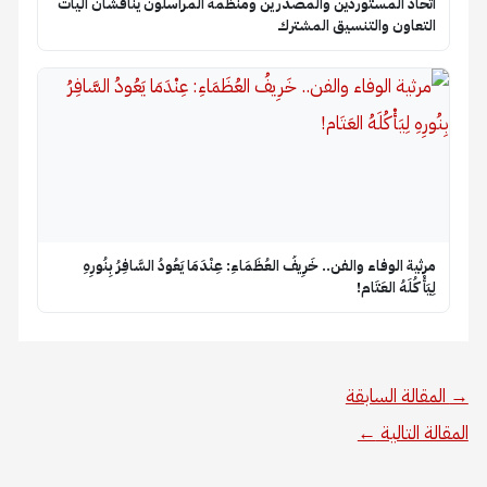
اتحاد المستوردين والمصدرين ومنظمة المراسلون يناقشان آليات
التعاون والتنسيق المشترك
​مرثية الوفاء والفن.. خَرِيفُ العُظَمَاءِ: عِنْدَمَا يَعُودُ السَّافِرُ بِنُورِهِ
لِيَأْكُلَهُ العَتَام!
→
المقالة السابقة
المقالة التالية
←