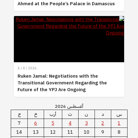
Ahmed at the People’s Palace in Damascus
4 / 8 / 2026
Ruken Jamal: Negotiations with the
Transitional Government Regarding the
Future of the YPJ Are Ongoing
أغسطس 2026
س
د
ن
ث
أرب
خ
ج
7
6
5
4
3
2
1
14
13
12
11
10
9
8