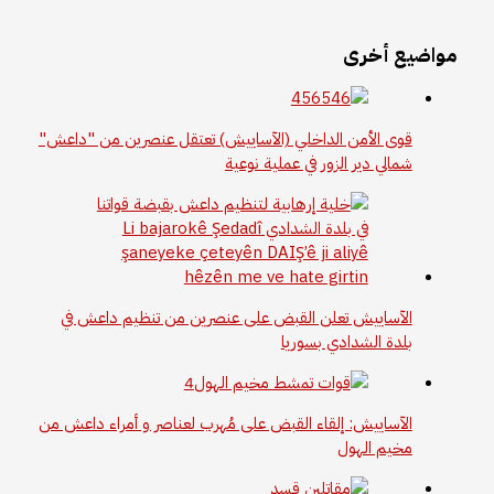
مواضيع أخرى
قوى الأمن الداخلي (الآساييش) تعتقل عنصرين من "داعش"
شمالي دير الزور في عملية نوعية
الآساييش تعلن القبض على عنصرين من تنظيم داعش في
بلدة الشدادي بسوريا
الآساييش: إلقاء القبض على مُهرب لعناصر و أمراء داعش من
مخيم الهول