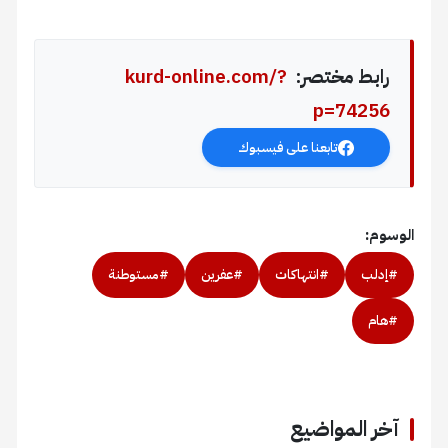
رابط مختصر:
kurd-online.com/?
p=74256
تابعنا على فيسبوك
الوسوم:
#إدلب
#انتهاكات
#عفرين
#مستوطنة
#هام
آخر المواضيع