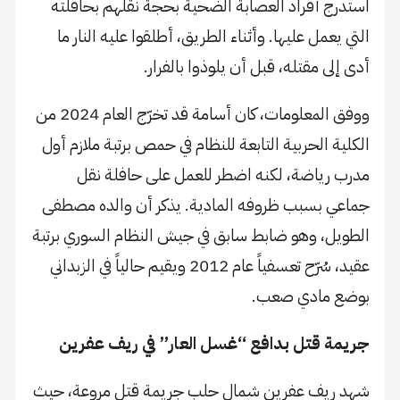
استدرج أفراد العصابة الضحية بحجة نقلهم بحافلته
التي يعمل عليها. وأثناء الطريق، أطلقوا عليه النار ما
أدى إلى مقتله، قبل أن يلوذوا بالفرار.
ووفق المعلومات، كان أسامة قد تخرّج العام 2024 من
الكلية الحربية التابعة للنظام في حمص برتبة ملازم أول
مدرب رياضة، لكنه اضطر للعمل على حافلة نقل
جماعي بسبب ظروفه المادية. يذكر أن والده مصطفى
الطويل، وهو ضابط سابق في جيش النظام السوري برتبة
عقيد، سُرّح تعسفياً عام 2012 ويقيم حالياً في الزبداني
بوضع مادي صعب.
جريمة قتل بدافع “غسل العار” في ريف عفرين
شهد ريف عفرين شمال حلب جريمة قتل مروعة، حيث