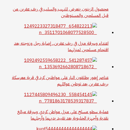
محصول الزيتون يتعرض للنهب والسلب في ريف عفرين من
قبل المسلحين والمستوطنين
اعتداء وسرقة منزل في ريف عفرين.. إصابة رجل وزوجته بعد
اقتحام مسلحين لمنزلهما
عناصر إيغور يطلقون النار على مواطنين كرد في قرية معرسكة
بريف عفرين بعد توطين عوائلهم
عملية سطو مسلح على منزل مواطن كردي وسرقة مبالغ
نقدية وأجهزة الخليوية بعد تقييد يديهما وأرجلهما