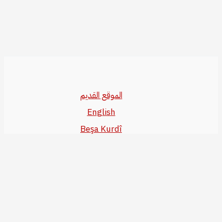
الموقع القديم
English
Beşa Kurdî
آخر المواضيع
سياسة حقوق النشر
من نحن
سياسة الخصوصية