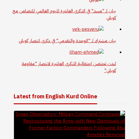
بيان لـ "مسد" في الذكرى العاشرة لليوم العالمي للتضامن مع
كوباني
بيان مشترك لـ "الوحدة والتقدمي" في ذكرى انتصار كوباني
لندن تحتضن احتفالية الذكرى العاشرة لانتصار "مقاومة
كوباني"
Latest from English Kurd Online