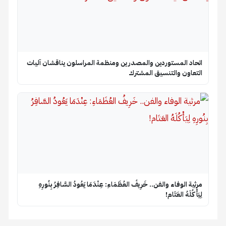
اتحاد المستوردين والمصدرين ومنظمة المراسلون يناقشان آليات
التعاون والتنسيق المشترك
​مرثية الوفاء والفن.. خَرِيفُ العُظَمَاءِ: عِنْدَمَا يَعُودُ السَّافِرُ بِنُورِهِ
لِيَأْكُلَهُ العَتَام!