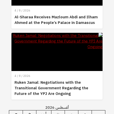
4 / 8 / 2026
Al-Sharaa Receives Mazloum Abdi and Ilham
Ahmed at the People’s Palace in Damascus
4 / 8 / 2026
Ruken Jamal: Negotiations with the
Transitional Government Regarding the
Future of the YPJ Are Ongoing
أغسطس 2026
س
د
ن
ث
أرب
خ
ج