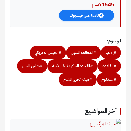
p=61545
تابعنا على فيسبوك
الوسوم:
#إدلب
#التحالف الدولي
#الجيش الأمريكي
#القاعدة
#القيادة المركزية الأمريكية
#حراس الدين
#سنتكوم
#هيئة تحرير الشام
آخر المواضيع