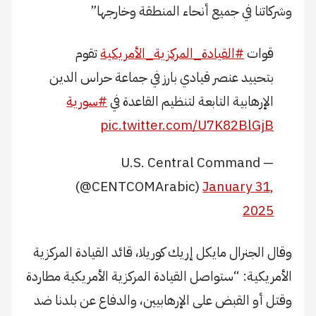
وشركاتنا في جميع أنحاء المنطقة وخارجها”
قوات
#القيادة_المركزية_الأمريكية
تقوم
بتحييد عنصر قيادي بارز في جماعة حراس الدين
الإرهابية التابعة لتنظيم القاعدة في
#سورية
pic.twitter.com/U7K82BlGjB
— U.S. Central Command
(@CENTCOMArabic)
January 31,
2025
وقال الجنرال مايكل إريك كوريلا، قائد القيادة المركزية
الأمريكية: “ستواصل القيادة المركزية الأمريكية مطاردة
وقتل أو القبض على الإرهابيين، والدفاع عن بلدنا ضد