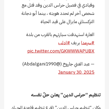
وقيادي في فصيل حراس الدين وقد قتل مع
شخص أخر لم تحدد هويته ، بينما أبو دجانة
التركستاني مايزال على قيد الحياة
الغارة استهدفت سيارتهم بالقرب من بلدة
#سرمدا
بريف
#ادلب
pic.twitter.com/GKWWWAPUBX
— عبد الغني جاروخ (@Abdalgani1990)
January 30, 2025
تنظيم “حراس الدين” يعلن حلّ نفسه
وكان “تنظيم حراس الدين” (فرع تنظيم قاعدة الجهاد