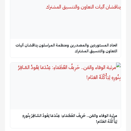
اتحاد المستوردين والمصدرين ومنظمة المراسلون يناقشان آليات
التعاون والتنسيق المشترك
​مرثية الوفاء والفن.. خَرِيفُ العُظَمَاءِ: عِنْدَمَا يَعُودُ السَّافِرُ بِنُورِهِ
لِيَأْكُلَهُ العَتَام!