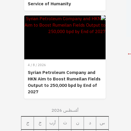
Service of Humanity
4 / 8 / 2026
Syrian Petroleum Company and
HKN Aim to Boost Rumeilan Fields
Output to 250,000 bpd by End of
2027
أغسطس 2026
س
د
ن
ث
أرب
خ
ج