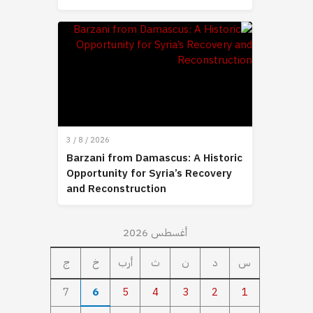
3 / 8 / 2026
Barzani from Damascus: A Historic
Opportunity for Syria’s Recovery
and Reconstruction
أغسطس 2026
س
د
ن
ث
أرب
خ
ج
7
6
5
4
3
2
1