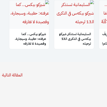
ِيفُ
السليمانية تستذكر شيركو
شيركو بيكس… كما
بيكه‌س في الذكرى الـ13
عرفته: حقيبة، وسيجارة،
َتَام!
لرحيله
وقصيدة لا تفارقه
المقالة التالية
←