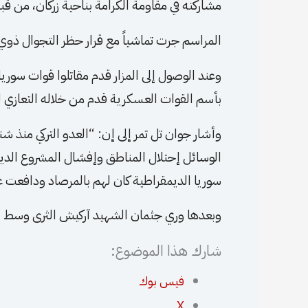
مشاركته في مقاومة الكرامة بناحية زركان، من
المراسم جرت تماشياً مع قرار حظر التجوال ذ
وعند الوصول إلى المزار قدم مقاتلوا قوات سوري
بأسم القوات العسكرية قدم من خلاله التعازي ل
وأشار جوان تل تمر إلى إن: “العدو التركي منذ
الوسائل إحتلال المناطق وإفشال المشروع الديم
سوريا الديمقراطية كان لهم بالمرصاد ودافعت
وبعدها وري جثمان الشهيد آركيش الثرى وسط ال
شارك هذا الموضوع:
فيس بوك
X