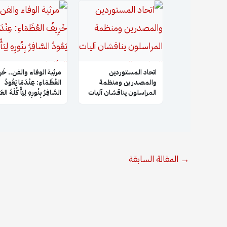
اتحاد المستوردين
​مرثية الوفاء والفن.. خَر
والمصدرين ومنظمة
العُظَمَاءِ: عِنْدَمَا يَعُودُ
المراسلون يناقشان آليات
السَّافِرُ بِنُورِهِ لِيَأْكُلَهُ الع
التعاون والتنسيق
المشترك
→
المقالة السابقة