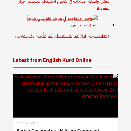
مقتل واصابة العشرات في هجوم استهدف ميليشيا أحرار
الشرقية
وقفة احتجاجية في مدينة قامشلي تنديداً بمجزرة جنديرس
Latest from English Kurd Online
6 / 8 / 2026
Syrian Observatory: Military Command