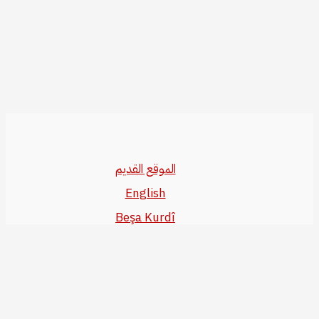
الموقع القديم
English
Beşa Kurdî
آخر المواضيع
سياسة حقوق النشر
من نحن
سياسة الخصوصية