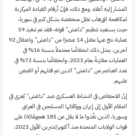
المشار إليه أعلاه. ومع ذلك، فإنّ أرقام القيادة المركزية
لمكافحة الإرهاب تظل منخفضة بشكل كبير في سوريا،
حيث يستعيد تنظيم “داعش” قوته، فقد تم تنفيذ 59
عملية نتج عنها مقتل 14 عنصرًا من “داعش” واعتقال 92
آخرين. يمثل ذلك انخفاضًا محتملاً بنسبة 16% في
العمليات مقارنةً بعام 2023، وانخفاضًا بنسبة 72% في
عدد العناصر من “داعش” الذين تم قتلهم أو القبض
عليهم.
إنّ الانخفاض في النشاط العسكري ضد “داعش” يُعزى في
المقام الأول إلى إيران ووكلائها المسلحين في العراق
وسوريا، الذين نفّذوا ما لا يقل عن 185 هجومًا(4) على
قوات الولايات المتحدة منذ أكتوبر/تشرين الأول 2023،