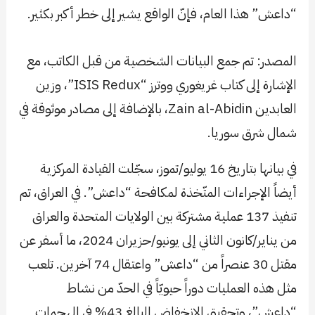
“داعش” هذا العام، فإنّ الواقع يشير إلى خطر أكبر بكثير.
المصدر: تم جمع البيانات الشخصية من قبل الكاتب، مع
الإشارة إلى كتاب غريغوري ووترز “ISIS Redux”، وزين
العابدين Zain al-Abidin، بالإضافة إلى مصادر موثوقة في
شمال شرق سوريا.
في بيانها بتاريخ 16 يوليو/تموز، سجّلت القيادة المركزية
أيضاً الإجراءات المتّخذة لمكافحة “داعش”. في العراق، تم
تنفيذ 137 عملية مشتركة بين الولايات المتحدة والعراق
من يناير/كانون الثاني إلى يونيو/حزيران 2024، ما أسفر عن
مقتل 30 عنصراً من “داعش” واعتقال 74 آخرين. تلعب
مثل هذه العمليات دوراً حيويّاً في الحدّ من نشاط
“داعش”، وتحقيق الانخفاض البالغ 43% في الهجمات