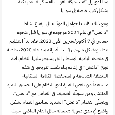
مما أدّى إلى تقييد حركة القوات العسكرية الأمريكية
بشكل كبير، خاصة في سوريا.
ومع ذلك، كانت العوامل المؤدّية الى ارتفاع نشاط
“داعش” في عام 2024 موجودة في سوريا قبل هجوم
حماس في 7 أكتوبر/تشرين الأول 2023. فقد بدأ التنظيم
ببطء وبشكل منهجي في بناء قدراته منذ عام 2020، خاصة
في منطقة البادية الوسطى التي يسيطر عليها النظام. لقد
نجح “داعش” في إعادة بناء نفسه تدريجيا في هذه
المنطقة الشاسعة والمنخفضة الكثافة السكانية،
مستفيداً من نقص القدرة لدى النظام على التصدي للتمرد
المنتشر، ومن سجلّه الضعيف في التعامل مع “داعش”.
ويتجلّى اهتمام “داعش” الشديد بمناطق النظام بشكل
واضح في مدى دموية هجماته خلال العام الماضي، حيث