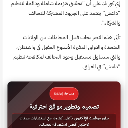
إي كوريلا، على أن “تحقيق هزيمة شاملة ودائمة لتنظيم
“داعش” يعتمد على الجهود المشتركة للتحالف
والشركاء”.
تأتي هذه التصريحات قبيل المحادثات بين الولايات
المتحدة والعراق المقررة الأسبوع المقبل في واشنطن،
والتي ستتناول مستقبل وجود التحالف لمكافحة تنظيم
“داعش” في العراق.
مساحة إعلانية
تصميم وتطوير مواقع احترافية
نطور موقعك الإلكتروني بأعلى كفاءة، مع استشارات ممتازة
لاختيار أفضل استضافة لعملك.