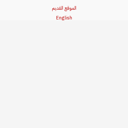
الموقع القديم
English
Beşa Kurdî
آخر المواضيع
سياسة حقوق النشر
من نحن
سياسة الخصوصية
للاتصال بنا
editor@kurdonline.info