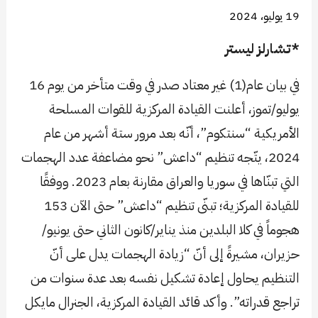
19 يوليو، 2024
*تشارلز ليستر
في بيان عام(1) غير معتاد صدر في وقت متأخر من يوم 16
يوليو/تموز، أعلنت القيادة المركزية للقوات المسلحة
الأمريكية “سنتكوم”، أنّه بعد مرور ستة أشهر من عام
2024، يتّجه تنظيم “داعش” نحو مضاعفة عدد الهجمات
التي تبنّاها في سوريا والعراق مقارنة بعام 2023. ووفقًا
للقيادة المركزية؛ تبنّى تنظيم “داعش” حتى الآن 153
هجوماً في كلا البلدين منذ يناير/كانون الثاني حتى يونيو/
حزيران، مشيرةً إلى أنّ “زيادة الهجمات يدل على أنّ
التنظيم يحاول إعادة تشكيل نفسه بعد عدة سنوات من
تراجع قدراته”. وأكد قائد القيادة المركزية، الجنرال مايكل