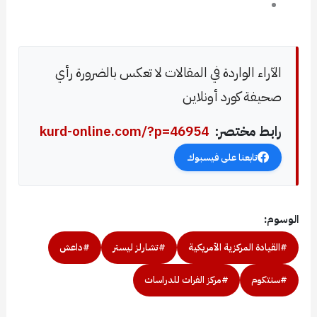
الآراء الواردة في المقالات لا تعكس بالضرورة رأي
صحيفة كورد أونلاين
رابط مختصر:
kurd-online.com/?p=46954
تابعنا على فيسبوك
الوسوم:
#القيادة المركزية الأمريكية
#تشارلز ليستر
#داعش
#سنتكوم
#مركز الفرات للدراسات