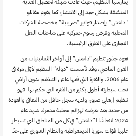
يمارسها التنظيم، حيث عادت شبكة تحصيل الفدية
المنسَّقة بشكل جيد إلى الانتشار، كما يقوم مقاتلو
“داعش” بإصدار فواتير “ضريبية” مخصصة للشركات
المحلية وفرض رسوم جمركية على شاحنات النقل
التجاري على الطرق الرئيسية.
تعود جذور تنظيم “داعش” إلى أواخر الثمانينيات من
القرن الماضي، وقد تأسست “دولة” التنظيم لأوّل مرة في
عام 2006. والفترة التي فيها عاش التنظيم بدون أراضٍ
تحت سيطرته أطول بكثير من الفترة التي حكم بها، فهو
تنظيم إرهابي صبور، ولديه سجل حافل من التعافي والعودة
من جديد بعد تعرضه لهزائم محلية مدمرة. شهد عام
2024 انتعاشًا لـ”داعش” في كل من المناطق التي تسيطر
عليها قوّات سوريا الديمقراطية والنظام السّوري على حدّ