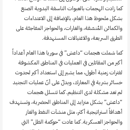
كما زادت الهجمات بالعبوات الناسفة اليدوية الصنع
بشكل ملحوظ هذا العام، بالإضافة إلى الاعتداءات
والكمائن المُنسّقة، والغارات، والحواجز المفاجئة على
الطرق السريعة، والاغتيالات المستهدفة.
كما شملت هجمات “داعش” في سوريا هذا العام أعداداً
أكبر من المقاتلين في العمليات في المناطق المكشوفة
لفترات زمنية أطول، مما يشير إلى استعداد أكبر لحدوث
خسائر بشرية في المعارك، ويدلّ على أنّ عمليات التجنيد
لم تعد مشكلة لدى التنظيم. كما تتسلل هجمات
“داعش” بشكل متزايد إلى المناطق الحضرية، وتستهدف
أهدافاً استراتيجية أكثر، مثل منشآت النفط والغاز
والحواجز العسكرية. كما عادت “حوكمة الظل” التي