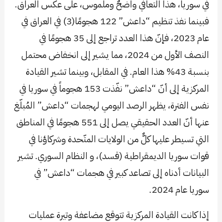
في سوريا، هذا التعافي واضحٌ وملموس، على عكس العراق.
فبينما نفذ تنظيم “داعش” 122 هجومًا(3) في العراق في
عام 2023، فإنّ هذا العدد تراجع إلى 35 هجومًا في
النصف الأول من 2024، مما يشير إلى انخفاض محتمل
بنسبة 43% هذا العام. في المقابل، وبينما تشير القيادة
المركزية إلى أنّ “داعش” نفّذت 153 هجوماً في سوريا في
نفس الفترة، يظهر الرصد اليومي لهجمات “داعش” المُبلّغ
عنها أنّ العدد الحقيقي يصل إلى 551 هجومًا في المناطق
التي تسيطر عليها كلٌّ من الولايات المتّحدة وشركاؤنا في
قوات سوريا الديمقراطية (قسد)، و النظام السوري. تشير
البيانات أدناه إلى تصاعد كبير في هجمات “داعش” في
سوريا عام 2024.
إذا كانت القيادة المركزية تتوقع مضاعفة وتيرة عمليات