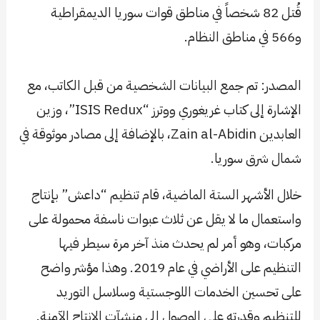
قُتل 82 شخصاً في مناطق قوات سوريا الديمقراطية
و566 في مناطق النظام.
المصدر: تم جمع البيانات الشخصية من قبل الكاتب، مع
الإشارة إلى كتاب غريغوري ووترز “ISIS Redux”، وزين
العابدين Zain al-Abidin، بالإضافة إلى مصادر موثوقة في
شمال شرق سوريا.
خلال الأشهر الستة الماضية، قام تنظيم “داعش” بإنتاج
واستعمال ما لا يقل عن ثلاث عبوات ناسفة محمولة على
مركبات، وهو أمر لم يحدث منذ آخر مرة سيطر فيها
التنظيم على الأراضي في عام 2019. وهذا مؤشر واضح
على تحسين الخدمات اللوجستية وسلاسل التوريد
للتنظيم وقدرته على الوصول إلى منشآت الإنتاج الآمنة.