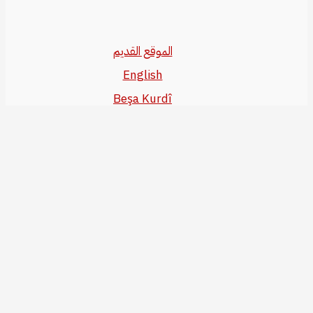
الموقع القديم
English
Beşa Kurdî
آخر المواضيع
سياسة حقوق النشر
من نحن
سياسة الخصوصية
للاتصال بنا
editor@kurdonline.info