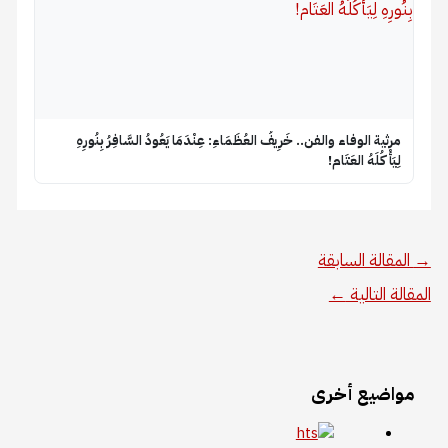
​مرثية الوفاء والفن.. خَرِيفُ العُظَمَاءِ: عِنْدَمَا يَعُودُ السَّافِرُ بِنُورِهِ
لِيَأْكُلَهُ العَتَام!
→
المقالة السابقة
المقالة التالية
←
مواضيع أخرى