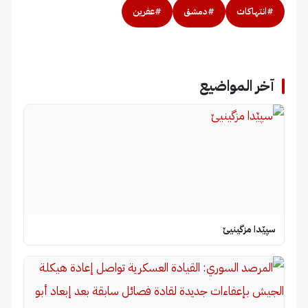
#انتهاكات
#دمشق
#عفرين
آخر المواضيع
سپێدا مزگینیێ