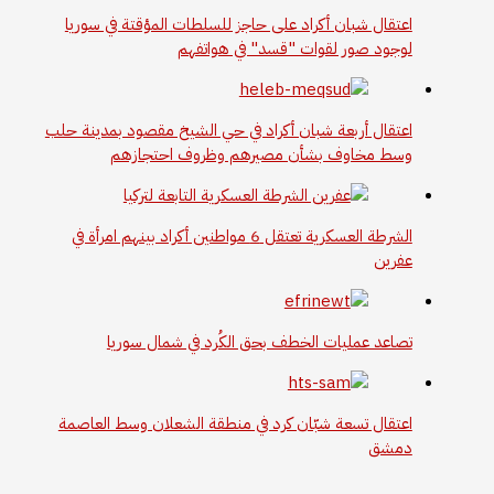
اعتقال شبان أكراد على حاجز للسلطات المؤقتة في سوريا
لوجود صور لقوات "قسد" في هواتفهم
اعتقال أربعة شبان أكراد في حي الشيخ مقصود بمدينة حلب
وسط مخاوف بشأن مصيرهم وظروف احتجازهم
الشرطة العسكرية تعتقل 6 مواطنين أكراد بينهم امرأة في
عفرين
تصاعد عمليات الخطف بحق الكُرد في شمال سوريا
اعتقال تسعة شبّان كرد في منطقة الشعلان وسط العاصمة
دمشق