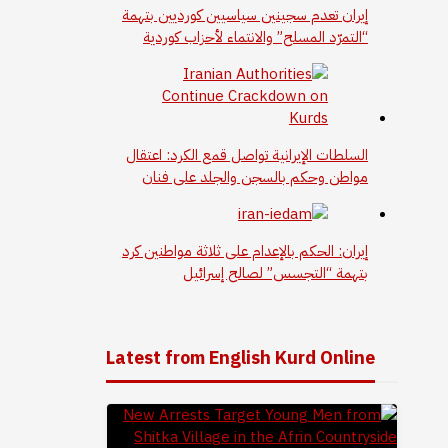
إيران تعدم سجينين سياسيين كورديين بتهمة
“التمرّد المسلح” والانتماء لأحزاب كوردية
السلطات الإيرانية تواصل قمع الكرد: اعتقال
مواطن وحكم بالسجن والجلد على فنان
إيران: الحكم بالإعدام على ثلاثة مواطنين كرد
بتهمة “التجسس” لصالح إسرائيل
Latest from English Kurd Online