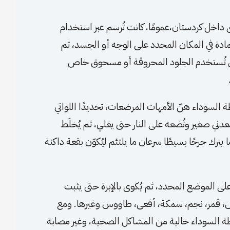
اخل كردستان،عمومًا، كانت تُرسم عبر استخدام
ة في المكان المحدد على الوجه أو الجسد، ثم
مناطق تُستخدم الجلود المحروقة أو مسحوق خاص
 السوداء هنّ الأمهات المرضعات، تحديدًا اللواتي
معدني صغير وتُضعه على النار حتى يغلي، ثم يُخلَط
يترك جرحًا بسيطًا سرعان ما يلتئم ليُكوّن بقعة داكنة
لى الموضع المحدد، ثم يُكوى بالإبرة حتى يثبت
س، قمر، نجم، سمكة، أفعى، طاووس وغيرها. ومع
نقطة السوداء خالية من المشاكل الصحية، وغير مصابة