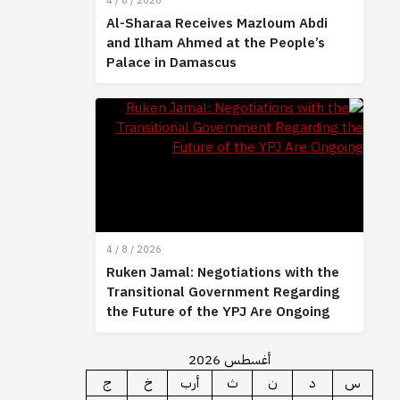
4 / 8 / 2026
Al-Sharaa Receives Mazloum Abdi
and Ilham Ahmed at the People’s
Palace in Damascus
4 / 8 / 2026
Ruken Jamal: Negotiations with the
Transitional Government Regarding
the Future of the YPJ Are Ongoing
أغسطس 2026
س
د
ن
ث
أرب
خ
ج