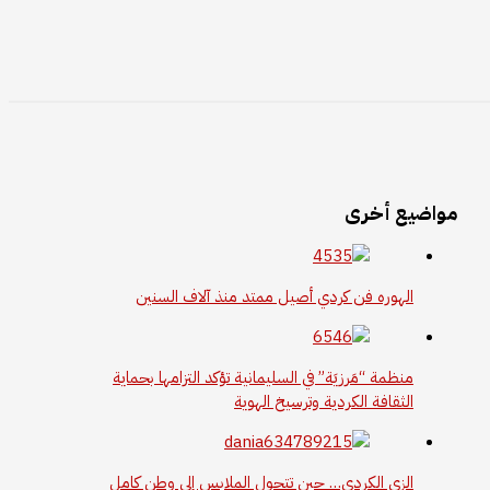
مواضيع أخرى
الهوره فن كردي أصيل ممتد منذ آلاف السنين
منظمة “مَرزيَة” في السليمانية تؤكد التزامها بحماية
الثقافة الكردية وترسيخ الهوية
الزي الكردي… حين تتحول الملابس إلى وطنٍ كامل