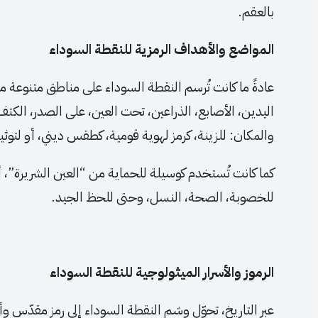
بالعقم.
المواضع والأهداف الرمزية للنقطة السوداء
عادةً ما كانت تُرسم النقطة السوداء على مناطق متنوعة م
اليدين، الأصابع، الذراعين، تحت العين، على الصدر، الكت
والمكان: للزينة، كرمز لهوية قومية، كطقس ديني، أو لتوث
كما كانت تُستخدم كوسيلة للحماية من “العين الشريرة”، أو 
للخصوبة، الصحة، النسل، وحتى للحظ الجيد.
الرموز والأسرار الميثولوجية للنقطة السوداء
عبر التاريخ، تحوّل وشم النقطة السوداء إلى رمز مقدّس 