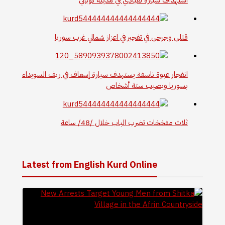
قتلى وجرحى في تفجير في اعزاز شمالي غرب سوريا
انفجار عبوة ناسفة يستهدف سيارة إسعاف في ريف السويداء
بسوريا ويصيب ستة أشخاص
ثلاث مفخخات تضرب الباب خلال /48/ ساعة
Latest from English Kurd Online