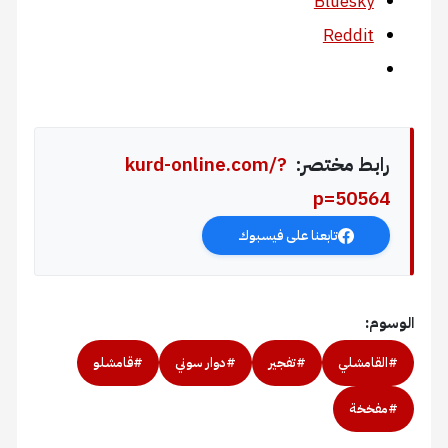
Bluesky
Reddit
رابط مختصر:
kurd-online.com/?
p=50564
تابعنا على فيسبوك
الوسوم:
#القامشلي
#تفجير
#دوار سوني
#قامشلو
#مفخخة