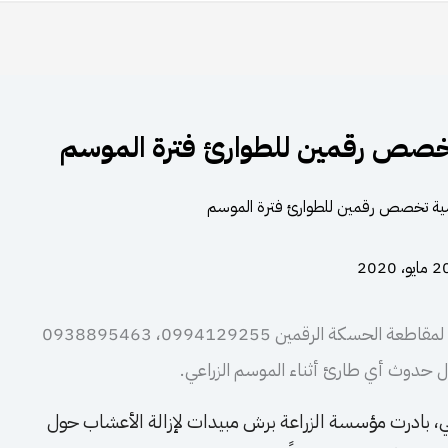
سية تخصص رقمين للطوارئ فترة الموسم
مايو، 2020
خصصت بلدية الشعب في ناحية الدرباسية التابعة لمقاطعة الحسكة الرقمين 0994129255، 0938895463
ال حدوث أي طارئ أثناء الموسم الزراعي.
اعي، بادرت مؤسسة الزراعة برش مبيدات لإزالة الأعشاب حول