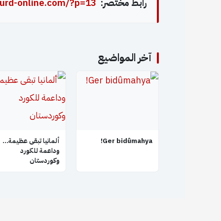
رابط مختصر:
urd-online.com/?p=13
آخر المواضيع
Ger bidûmahya!
ألمانيا تبقى عظيمة…
وداعمة للكورد
وكوردستان