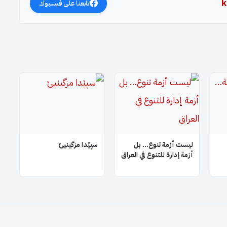
k
تابعنا على فيسبوك
ليست أزمة تنوع… بل
سپێدا مزگینیێ
أزمة إدارة للتنوع في العراق