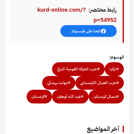
رابط مختصر:
kurd-online.com/?
p=54952
تابعنا على فيسبوك
الوسوم:
#تركيا
#حزب الحركة القومية التركي
#حزب العمال الكردستاني
#دولت بهشالي
#شمال كردستان
#عبد الله أوجلان
#كردستان
آخر المواضيع