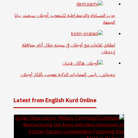
حزب المساواة والديمقراطية للشعوب: أوجلان سيصدر بيانا
الجمعة
انطلاق لقاءات مع أوجلان في سجنه خلال أيام بموافقة
إردوغان
دميرتاش: رئيس المخابرات التركية معجب بأفكار أوجلان
Latest from English Kurd Online