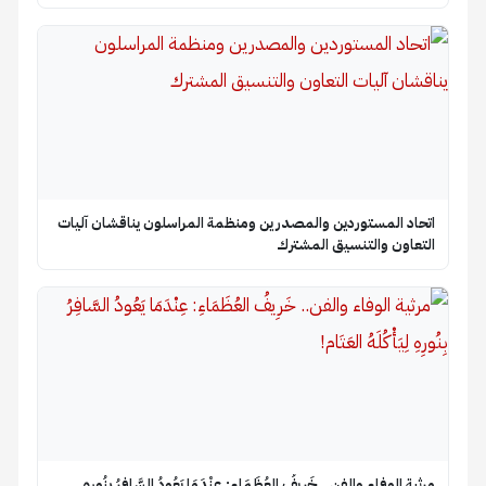
اتحاد المستوردين والمصدرين ومنظمة المراسلون يناقشان آليات
التعاون والتنسيق المشترك
​مرثية الوفاء والفن.. خَرِيفُ العُظَمَاءِ: عِنْدَمَا يَعُودُ السَّافِرُ بِنُورِهِ