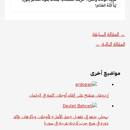
لِيَأْكُلَهُ العَتَام!
→
المقالة السابقة
المقالة التالية
←
مواضيع أخرى
إردوغان منفتح على إلقاء أوجلان كلمة في البرلمان
بهجلي يدعو إلى تفعيل «حق الأمل» لأوجلان وباكرهان يؤكد
دوره في منع حرب كردية-عربية في سوريا