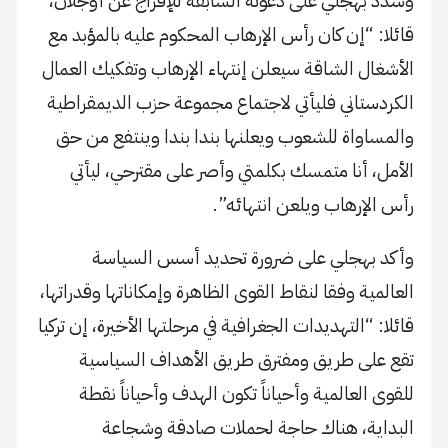
وشدد بهجلي على دعوته السابقة للإفراج عن أوجلان،
قائلا: “إن كان رأس الإرهاب المحكوم عليه بالمؤبد مع
الأشغال الشاقة سيعلن إنتهاء الإرهاب وتفكيك العمال
الكردستاني فليأتي لاجتماع مجموعة حزب الديمقراطية
والمساواة للشعوب ويعلنها بندا بندا وينتفع من حق
الأمل، أنا متمسك بكلمتي وأصر على مقترحي، ليأتي
رأس الإرهاب ويلعن انتهائه”.
وأكد بهجلي على ضرورة تحديد أسس السياسة
العالمية وفقا لنقاط القوى الظاهرة وإمكاناتها وقدراتها،
قائلا: “التهديدات الجغرافية في مرحلتها الأخيرة، إن تركيا
تقع على طريق ومفترق طريق الأهداف السياسية
للقوى العالمية وأحياناً تكون الهدف وأحياناً نقطة
البداية، هناك حاجة لحملات صادقة وشجاعة