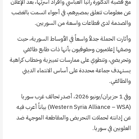
مع قضية الدكتورة رانيا العباسي وأفراد أسرتها، بعد الإعلان
عن معلومات تتعلق بمصيرهم، في أجواء اتسمت بالغضب
والصدمة لدى قطاعات واسعة من السوريين.
وأثارت الحملة جدلاً واسعاً في الأوساط السورية، حيث
وصفها إعلاميون وحقوقيون بأنها ذات طابع طائفي
وتحريضي، وتنطوي على ممارسات تمييزية وخطاب كراهية
يستهدف جماعة محددة على أساس الانتماء الديني
والطائفي.
وفي 1 حزيران/يونيو 2026، أصدر تحالف غرب سوريا
(Western Syria Alliance – WSA) بياناً أعرب فيه
عن إدانته لحملات التحريض والمقاطعة الموجهة ضد
العلويين في سوريا.