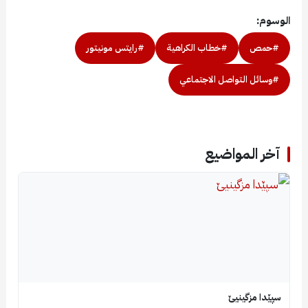
الوسوم:
#حمص
#خطاب الكراهية
#رايتس مونيتور
#وسائل التواصل الاجتماعي
آخر المواضيع
سپێدا مزگینیێ