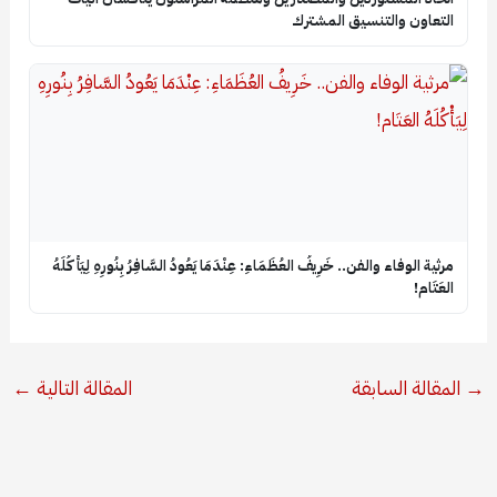
التعاون والتنسيق المشترك
​مرثية الوفاء والفن.. خَرِيفُ العُظَمَاءِ: عِنْدَمَا يَعُودُ السَّافِرُ بِنُورِهِ لِيَأْكُلَهُ
العَتَام!
→
المقالة السابقة
المقالة التالية
←