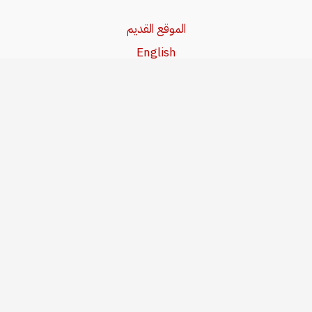
الموقع القديم
English
Beşa Kurdî
آخر المواضيع
سياسة حقوق النشر
من نحن
سياسة الخصوصية
للاتصال بنا
editor@kurdonline.info