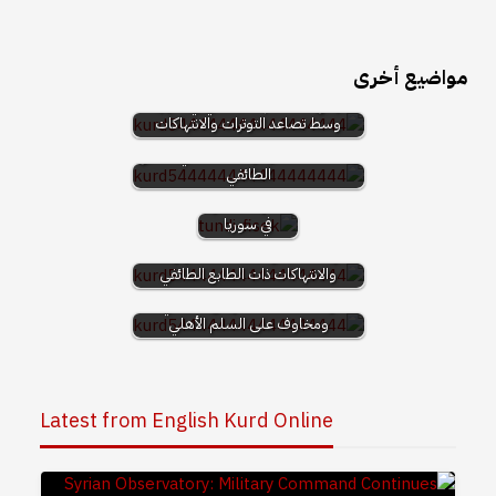
مواضيع أخرى
خطاب كراهية للشيخ علاء الدين السايق
يُؤجّج الانقسام المجتمعي في سوريا
وسط تصاعد التوترات والانتهاكات
مقتل سليمان صالح عبشي في ريف حماة
تحذير من تبعات
وسط تصاعد مؤشرات العنف ذي الطابع
حملة تحريض
الطائفي
ممنهجة وخطيرة
تستهدف الكرد
في سوريا
مقتل المواطن محمد سليمان زاهر في
ريف حماة وسط تصاعد التوترات
والانتهاكات ذات الطابع الطائفي
أعمال شغب في حي المزة 86 في دمشق
وسط تصاعد التحريض الطائفي
ومخاوف على السلم الأهلي
Latest from English Kurd Online