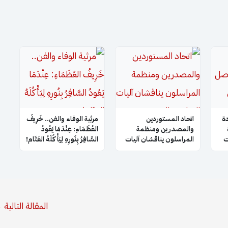
ة
اتحاد المستوردين
​مرثية الوفاء والفن.. خَرِيفُ
والمصدرين ومنظمة
العُظَمَاءِ: عِنْدَمَا يَعُودُ
ت
المراسلون يناقشان آليات
السَّافِرُ بِنُورِهِ لِيَأْكُلَهُ العَتَام!
التعاون والتنسيق
مشة
المشترك
المقالة التالية
←