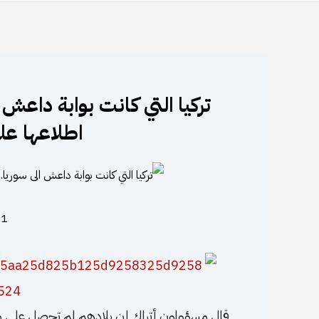
تركيا التي كانت بوابة داعش
اطلاعها عل
21 نوفمبر
قال مسؤولون أتراك إن بلادهم لم تحصل على م