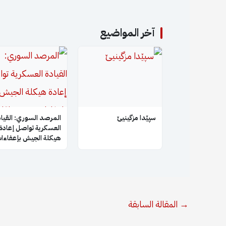
آخر المواضيع
سپێدا مزگینیێ
المرصد السوري: القياد
العسكرية تواصل إعادة
هيكلة الجيش بإعفاءا
جديدة لقادة فصائل
سابقة بعد إبعاد أبو ع
→
المقالة السابقة