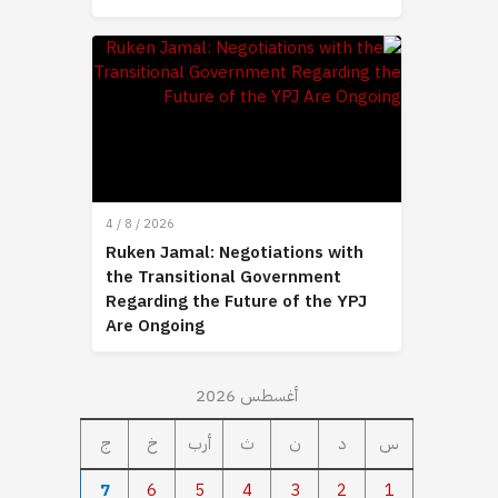
4 / 8 / 2026
Ruken Jamal: Negotiations with
the Transitional Government
Regarding the Future of the YPJ
Are Ongoing
أغسطس 2026
س
د
ن
ث
أرب
خ
ج
7
6
5
4
3
2
1