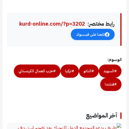
رابط مختصر:
kurd-online.com/?p=3202
تابعنا على فيسبوك
الوسوم:
#السويد
#الناتو
#تركيا
#حزب العمال الكردستاني
#فنلندا
آخر المواضيع