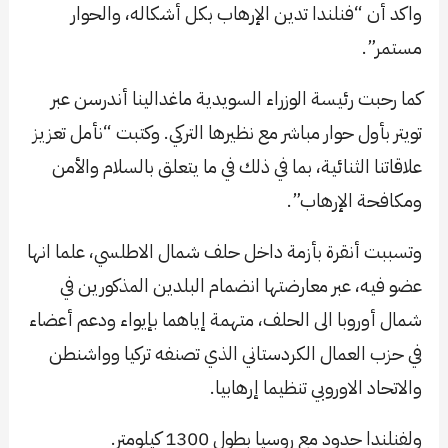
واكد أن “فنلندا تدين الإرهاب بكل أشكاله، والحوار
مستمر”.
كما رحبت رئيسة الوزراء السويدية ماغدالينا أندرسن عبر
تويتر بأول حوار مباشر مع نظيرها التركي. وكتبت “نأمل تعزيز
علاقاتنا الثنائية، بما في ذلك في ما يتعلق بالسلام والأمن
ومكافحة الإرهاب”.
وتسببت أنقرة بأزمة داخل حلف شمال الاطلسي، علما انها
عضو فيه، عبر معارضتها انضمام البلدين المذكورين في
شمال أوروبا الى الحلف، متهمة إياهما بإيواء ودعم أعضاء
في حزب العمال الكردستاني الذي تصنفه تركيا وواشنطن
والاتحاد الاوروبي تنظيما إرهابيا.
ولفنلندا حدود مع روسيا بطول 1300 كيلومتر.