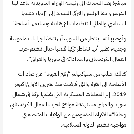
مباشرة بعد التحدث إلى رئيسة الوزراء السويدية ماغدالينا
أندرسن، دعا الرئيس التركي السويد إلى “إنهاء دعمها
السياسي والمالي للتنظيمات الإرهابية وتسليمها أسلحة”.
وأوضح أنه “ينتظر من السويد أن تتخذ اجراءات ملموسة
وجدية، تظهر أنها تشاطر تركيا قلقها حيال تنظيم حزب
العمال الكردستاني وامتداداته في سوريا والعراق”.
كذلك، طلب من ستوكهولم “رفع القيود” عن صادرات
الأسلحة الى انقرة والتي فرضت منذ تشرين الاول/اكتوبر
2019، إثر العمليات العسكرية التي نفذتها تركيا في شمال
سوريا والعراق مستهدفة مواقع لحزب العمال الكردستاني
وحلفائه الاكراد المدعومين من الولايات المتحدة في
مواجهة تنظيم الدولة الاسلامية.