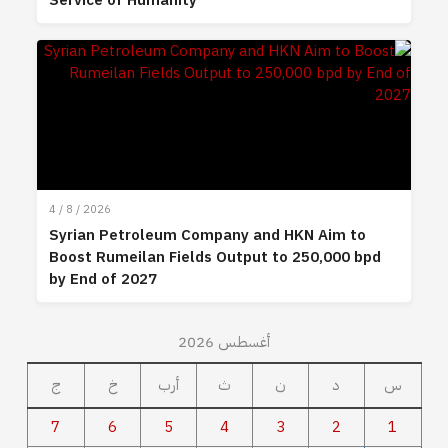
Service of Humanity
4 / 8 / 2026
Syrian Petroleum Company and HKN Aim to
Boost Rumeilan Fields Output to 250,000 bpd
by End of 2027
أغسطس 2026
س
د
ن
ث
أرب
خ
ج
7
6
5
4
3
2
1