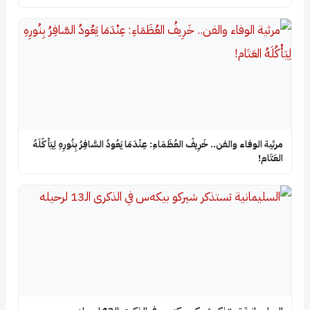
​مرثية الوفاء والفن.. خَرِيفُ العُظَمَاءِ: عِنْدَمَا يَعُودُ السَّافِرُ بِنُورِهِ لِيَأْكُلَهُ
العَتَام!