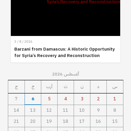
3 / 8 / 2026
Barzani from Damascus: A Historic Opportunity
for Syria’s Recovery and Reconstruction
أغسطس 2026
س
د
ن
ث
أرب
خ
ج
7
6
5
4
3
2
1
14
13
12
11
10
9
8
21
20
19
18
17
16
15