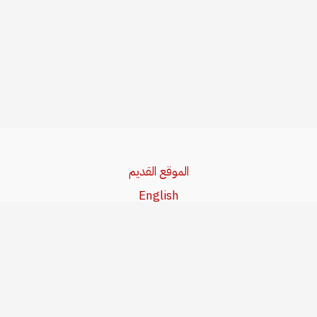
الموقع القديم
English
Beşa Kurdî
آخر المواضيع
سياسة حقوق النشر
من نحن
سياسة الخصوصية