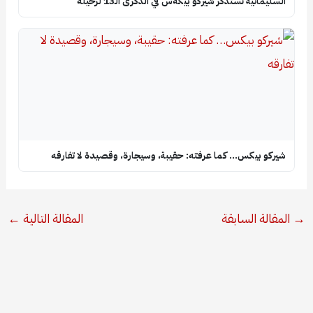
السليمانية تستذكر شيركو بيكه‌س في الذكرى الـ13 لرحيله
شيركو بيكس… كما عرفته: حقيبة، وسيجارة، وقصيدة لا تفارقه
→
المقالة السابقة
المقالة التالية
←