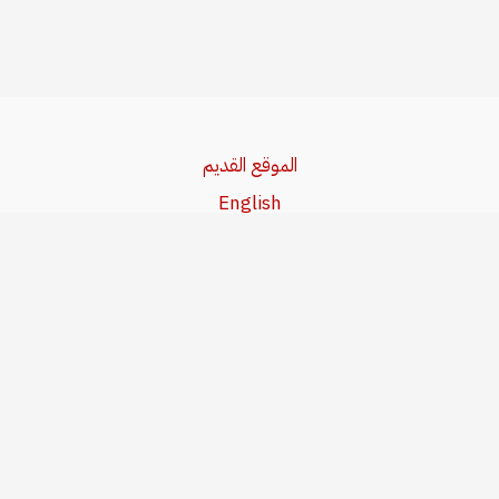
الموقع القديم
English
Beşa Kurdî
آخر المواضيع
سياسة حقوق النشر
من نحن
سياسة الخصوصية
للاتصال بنا
editor@kurdonline.info