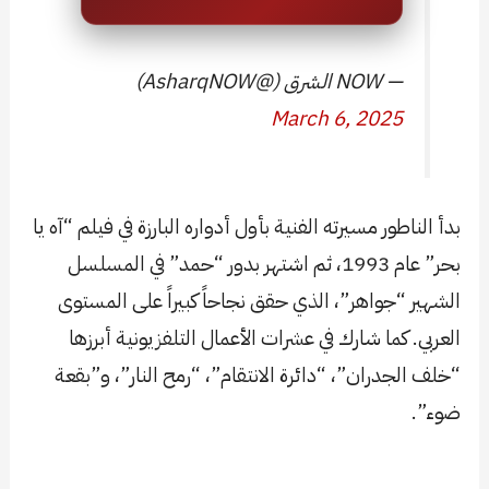
— NOW الشرق (@AsharqNOW)
March 6, 2025
بدأ الناطور مسيرته الفنية بأول أدواره البارزة في فيلم “آه يا
بحر” عام 1993، ثم اشتهر بدور “حمد” في المسلسل
الشهير “جواهر”، الذي حقق نجاحاً كبيراً على المستوى
العربي. كما شارك في عشرات الأعمال التلفزيونية أبرزها
“خلف الجدران”، “دائرة الانتقام”، “رمح النار”، و”بقعة
ضوء”.