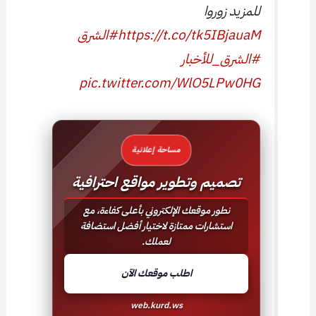
للمزيد زوروا
https://t.co/tk5IBjauaM
#الشرق
#الشرق_للأخبار
pic.twitter.com/WlO5LPw0HG
مساحة إعلانية
تصميم وتطوير مواقع احترافية
نطور موقعك الإلكتروني بأعلى كفاءة، مع
استشارات ممتازة لاختيار أفضل استضافة
لعملك.
اطلب موقعك الآن
web.kurd.ws