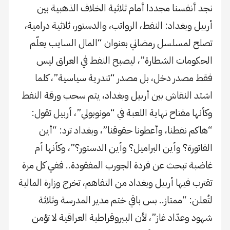
نجد أنفسنا مجددا أمام ثلاثية الخلاف الذهبية بين
أربيل وبغداد: النفط، الرواتب، والدستور، ثلاثية درامية،
تصلح لمسلسل رمضاني بعنوان “المال السايب يعلّم
الحكومات الشطارة”، ليصبح النفط في العراق ليس
فقط مصدر دخل، بل مصدر “تندرية سياسية”، كلما
اشتد النقاش بين أربيل وبغداد، يتم سحب ورقة النفط
وكأنها مفتاح نهاية اللعبة في “مونوبولي”، أربيل تقول:
“هاكم نفطنا، وأعطونا حقوقنا”، وبغداد ترد: “أين
الفاتورة؟ وأين البراميل؟ وأين الدستور؟”، وكأنها أم
غاضبة تبحث عن فردة الجورب المفقودة.. ففي كل مرة
تقترب فيها أربيل وبغداد من التفاهم، تخرج وزارة المالية
لتُعلن: “ممتاز.. بس باقي ختم مدير المدرسة وثلاثة
شهود وعدّاد غاز”، لأن البيروقراطية العراقية لا تؤمن