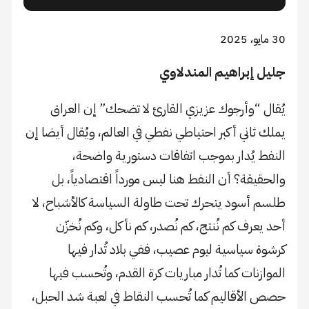
30 مايو، 2025
جليل إبراهيم المندلاوي
يُقال “وأرجوك عزيزي القارئ لا تضحك” إن العراق
يملك ثاني أكبر احتياطي نفطي في العالم، ويُقال أيضا إن
النفط يُدار بموجب اتفاقات دستورية واضحة،
والحقيقة؟ أن النفط هنا ليس مورداً اقتصادياً، بل
طلسم أسود يتحرك تحت طاولة السياسة كالأشباح، لا
أحد يعرف كم نُنتج، كم نُصدر، كم نأكل، وكم نُخزّن
كرشوة سياسية ليوم عصيب، ففي بلاد تُدار فيها
الموازنات كما تُدار مباريات كرة القدم، وتُحسب فيها
حصص الأقاليم كما تُحسب النقاط في لعبة شد الحبل،