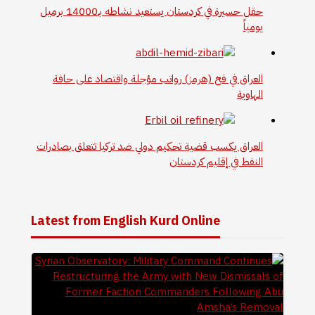
حقل حسيرة في كردستان يستعيد نشاطه بـ14000 برميل
يومياً
العراق في فخ (هرمز) رواتب مؤجلة واقتصاد على حافة
الهاوية
العراق يكسب قضية تحكيم دولي ضد تركيا تتعلق بصادرات
النفط في إقليم كردستان
Latest from English Kurd Online