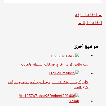
→
المقالة السابقة
المقالة التالية
←
مواضيع أخرى
ستة ملايين كوردي خارج حسابات السلطة الاتحادية
إقليم كردستان يفقد 330 ميغاواط من الكهرباء بسبب توقف
إنتاج النفط