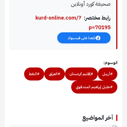
صحيفة كورد أونلاين
رابط مختصر:
kurd-online.com/?
p=70195
تابعنا على فيسبوك
الوسوم:
#أربيل
#إقليم كردستان
#العراق
#النفط
#جليل إبراهيم المندلاوي
آخر المواضيع