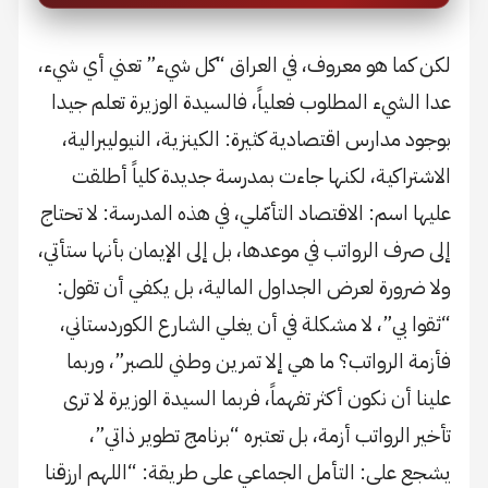
لكن كما هو معروف، في العراق “كل شيء” تعني أي شيء،
عدا الشيء المطلوب فعلياً، فالسيدة الوزيرة تعلم جيدا
بوجود مدارس اقتصادية كثيرة: الكينزية، النيوليبرالية،
الاشتراكية، لكنها جاءت بمدرسة جديدة كلياً أطلقت
عليها اسم: الاقتصاد التأمّلي، في هذه المدرسة: لا تحتاج
إلى صرف الرواتب في موعدها، بل إلى الإيمان بأنها ستأتي،
ولا ضرورة لعرض الجداول المالية، بل يكفي أن تقول:
“ثقوا بي”، لا مشكلة في أن يغلي الشارع الكوردستاني،
فأزمة الرواتب؟ ما هي إلا تمرين وطني للصبر”، وربما
علينا أن نكون أكثر تفهماً، فربما السيدة الوزيرة لا ترى
تأخير الرواتب أزمة، بل تعتبره “برنامج تطوير ذاتي”،
يشجع على: التأمل الجماعي على طريقة: “اللهم ارزقنا