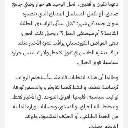
دعونا نكون واقعيين، الحل الوحيد هو حوار وطني جامع
صادق، أو نكمل المسلسل المدبلج الذي يتصدره
عنوان جديد كل شهر: “هل سيأتي الراتب في الحلقة
القادمة؟ أم سيختفي البطل؟”، وحتى ذلك الحين،
يبقى المواطن الكوردستاني يراقب نشرة الأخبار مثلما
يراقب نشرة الطقس في تموز: لا مطر ولا راتب، بس حرارة
سياسية فوق الخيال.
وطالما أن هناك انتخابات قادمة، ستُستخدم الرواتب
كرصاصة ضغط، والنفط كعصا تفاوض، والدستور كورقة
تواليت سياسية: فليحيا العراق الموحد، في الأخبار فقط..
وليحفظ الله العراق، والدستور، وحسابات وزارة المالية
من الخطأ الطباعي، أو الحذف المقصود، وليرقد
الدستور بسلام.