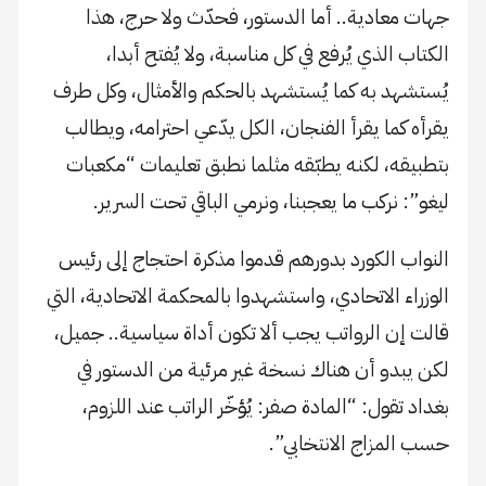
جهات معادية.. أما الدستور، فحدّث ولا حرج، هذا
الكتاب الذي يُرفع في كل مناسبة، ولا يُفتح أبدا،
يُستشهد به كما يُستشهد بالحكم والأمثال، وكل طرف
يقرأه كما يقرأ الفنجان، الكل يدّعي احترامه، ويطالب
بتطبيقه، لكنه يطبّقه مثلما نطبق تعليمات “مكعبات
ليغو”: نركب ما يعجبنا، ونرمي الباقي تحت السرير.
النواب الكورد بدورهم قدموا مذكرة احتجاج إلى رئيس
الوزراء الاتحادي، واستشهدوا بالمحكمة الاتحادية، التي
قالت إن الرواتب يجب ألا تكون أداة سياسية.. جميل،
لكن يبدو أن هناك نسخة غير مرئية من الدستور في
بغداد تقول: “المادة صفر: يُؤخّر الراتب عند اللزوم،
حسب المزاج الانتخابي”.