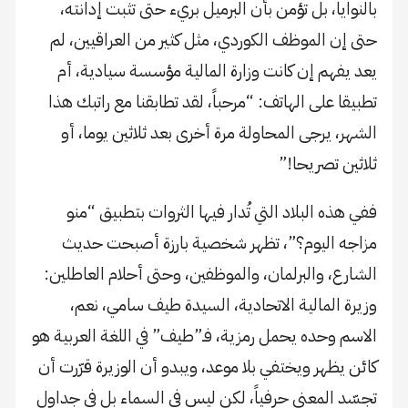
بالنوايا، بل تؤمن بأن البرميل بريء حتى تثبت إدانته،
حتى إن الموظف الكوردي، مثل كثير من العراقيين، لم
يعد يفهم إن كانت وزارة المالية مؤسسة سيادية، أم
تطبيقا على الهاتف: “مرحباً، لقد تطابقنا مع راتبك هذا
الشهر، يرجى المحاولة مرة أخرى بعد ثلاثين يوما، أو
ثلاثين تصريحا!”
ففي هذه البلاد التي تُدار فيها الثروات بتطبيق “منو
مزاجه اليوم؟”، تظهر شخصية بارزة أصبحت حديث
الشارع، والبرلمان، والموظفين، وحتى أحلام العاطلين:
وزيرة المالية الاتحادية، السيدة طيف سامي، نعم،
الاسم وحده يحمل رمزية، فـ”طيف” في اللغة العربية هو
كائن يظهر ويختفي بلا موعد، ويبدو أن الوزيرة قرّرت أن
تجسّد المعنى حرفياً، لكن ليس في السماء بل في جداول