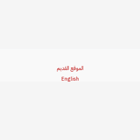
الموقع القديم
English
Beşa Kurdî
آخر المواضيع
سياسة حقوق النشر
من نحن
سياسة الخصوصية