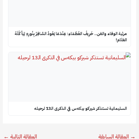
​مرثية الوفاء والفن.. خَرِيفُ العُظَمَاءِ: عِنْدَمَا يَعُودُ السَّافِرُ بِنُورِهِ لِيَأْكُلَهُ
العَتَام!
السليمانية تستذكر شيركو بيكه‌س في الذكرى الـ13 لرحيله
→
المقالة السابقة
المقالة التالية
←