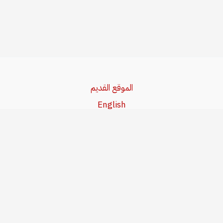
الموقع القديم
English
Beşa Kurdî
آخر المواضيع
سياسة حقوق النشر
من نحن
سياسة الخصوصية
للاتصال بنا