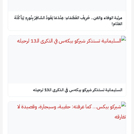
​مرثية الوفاء والفن.. خَرِيفُ العُظَمَاءِ: عِنْدَمَا يَعُودُ السَّافِرُ بِنُورِهِ لِيَأْكُلَهُ
العَتَام!
السليمانية تستذكر شيركو بيكه‌س في الذكرى الـ13 لرحيله