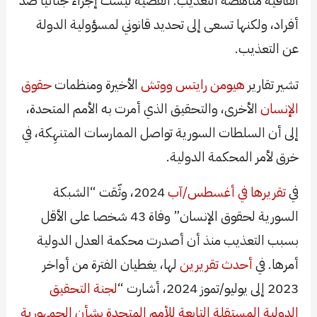
اتفاقية مناهضة التعذيب. القضية ليست إجراءً جنائيا ضد
أفراد، ولكنها تسعى إلى تحديد قانوني لمسؤولية الدولة
عن التعذيب.
تشير تقارير
هيومن رايتس ووتش
الأخيرة ومنظمات
حقوق
الإنسان
الأخرى، والتحقيق الذي أمرت به الأمم المتحدة،
إلى أن السلطات السورية تواصل الممارسات المتنهِكة، في
خرق لأمر المحكمة الدولية.
في
تقريرها في أغسطس/آب
2024، وثّقت “الشبكة
السورية لحقوق الإنسان” وفاة 43 شخصا على الأقل
بسبب التعذيب منذ أن أصدرت محكمة العدل الدولية
أمرها. في
أحدث
تقريرين
لها، يغطيان الفترة من أواخر
2023 إلى يوليو/تموز 2024، أشارت “
لجنة التحقيق
الدولية المستقلة التابعة للأمم المتحدة بشأن الجمهورية