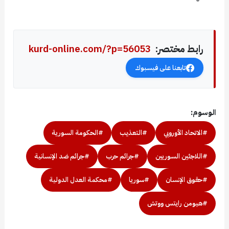
رابط مختصر:
kurd-online.com/?p=56053
تابعنا على فيسبوك
الوسوم:
#الاتحاد الأوروبي
#التعذيب
#الحكومة السورية
#اللاجئين السوريين
#جرائم حرب
#جرائم ضد الإنسانية
#حقوق الإنسان
#سوريا
#محكمة العدل الدولية
#هيومن رايتس ووتش