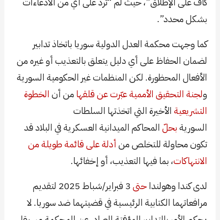
كاف على الإطلاق”، حيث لم “ترد على أي من الادعاءات
بشكل محدد”.
كما وجهت محكمة العدل الدولية سوريا باتخاذ تدابير
لضمان الحفاظ على أي دليل يتعلق بالتعذيب أو غيره من
الأفعال المحظورة. لكن المنظمات غير الحكومية السورية
و
لجنة التحقيق الأممية
عبّرت عن قلقها
من أن
الخطوة
التشريعية
الأخيرة التي اتخذتها السلطات
السورية
بحلّ
المحاكم الميدانية العسكرية في البلاد قد
تكون محاولة للتخلص من
أدلة على قائمة طويلة من
الانتهاكات
، بما فيها التعذيب، أو إخفائها.
لدى كندا وهولندا
حتى
3 فبراير/شباط 2025 لتقديم
مرافعاتهما الكتابية الرئيسية في قضيتهما ضد سوريا. لا
يحكم الأمر بالتدابير المؤقتة الصادر عن المحكمة مسبقا