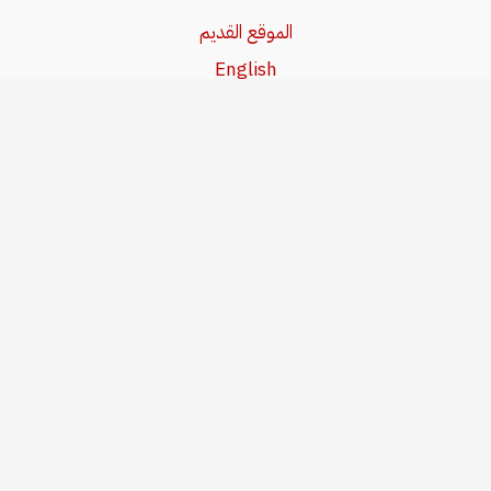
الموقع القديم
English
Beşa Kurdî
آخر المواضيع
سياسة حقوق النشر
من نحن
سياسة الخصوصية
للاتصال بنا
editor@kurdonline.info