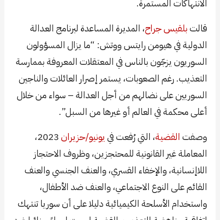
الانتهاكات المستمرة.
قالت
بلقيس جراح
، المديرة المساعدة لبرنامج العدالة
الدولية في هيومن رايتس ووتش: “ما يزال المسؤولون
السوريون يزجّون بالناس في المعتقلات المعروفة بممارسة
التعذيب. رغم الصعوبات، يستمر إصرار العائلات والناجين
السوريين على نضالهم من أجل العدالة – سواء من خلال
أعلى محكمة في العالم أو غيرها من السبل”.
وصفت
القضية
، التي رُفعت في
يونيو/حزيران
2023،
المعاملة غير القانونية للمحتجزين، وظروف الاحتجاز
اللاإنسانية، والإخفاء القسري، والعنف الجنسي والعنف
القائم على النوع الاجتماعي، والعنف ضد الأطفال،
واستخدام الأسلحة الكيميائية دليلا على أن سوريا تنتهك