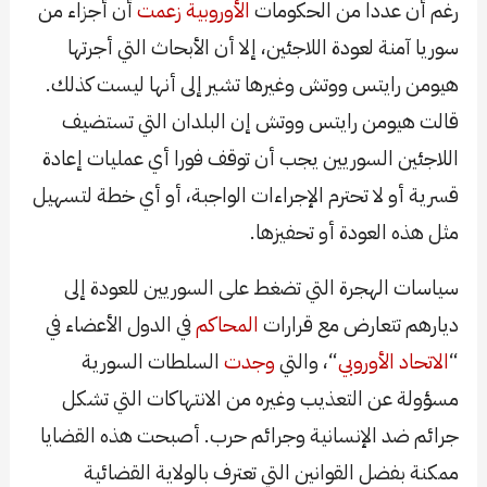
رغم أن عددا من الحكومات
الأوروبية
زعمت
أن أجزاء من
سوريا آمنة لعودة اللاجئين، إلا أن الأبحاث التي أجرتها
هيومن رايتس ووتش وغيرها تشير إلى أنها ليست كذلك.
قالت هيومن رايتس ووتش إن البلدان التي تستضيف
اللاجئين السوريين يجب أن توقف فورا أي عمليات إعادة
قسرية أو لا تحترم الإجراءات الواجبة، أو أي خطة لتسهيل
مثل هذه العودة أو تحفيزها.
سياسات الهجرة التي تضغط على السوريين للعودة إلى
ديارهم تتعارض مع قرارات
المحاكم
في الدول الأعضاء في
“
الاتحاد الأوروبي
“، والتي
وجدت
السلطات السورية
مسؤولة عن التعذيب وغيره من الانتهاكات التي تشكل
جرائم ضد الإنسانية و
جرائم حرب
. أصبحت هذه القضايا
ممكنة بفضل القوانين التي تعترف بالولاية القضائية