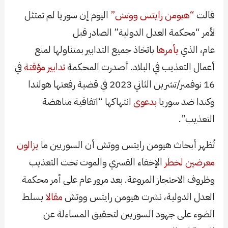
قالت
“هيومن رايتس ووتش”
اليوم إن سوريا لم تمتثل
لأمر “محكمة العدل الدولية” الصادر قبل
عام، الذي
يأمرها
باتخاذ جميع التدابير بمتناولها لمنع
أعمال التعذيب في البلاد. أصدرت المحكمة
تدابير مؤقتة
في
16 نوفمبر/تشرين الثاني 2023 في قضية رفعتها هولندا
وكندا ضد سوريا
بدعوى
انتهاكها “اتفاقية مناهضة
التعذيب”.
تُظهر أبحاث هيومن رايتس ووتش أن السوريين ما
يزالون
معرضين لخطر
الإخفاء القسري والموت تحت التعذيب
وظروف الاحتجاز المروعة. بعد مرور عام على أمر محكمة
العدل الدولية، نشرت هيومن رايتس ووتش
مقالا
يسلط
الضوء على جهود السوريين لتحقيق المساءلة عن