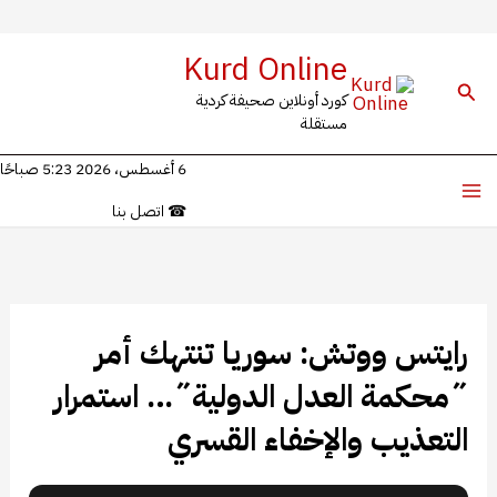
خطي
Kurd Online
لى
البحث
كورد أونلاين صحيفة كردية
لمحتوى
مستقلة
6 أغسطس، 2026 5:23 صباحًا
☎
اتصل بنا
رايتس ووتش: سوريا تنتهك أمر
˝محكمة العدل الدولية˝… استمرار
التعذيب والإخفاء القسري