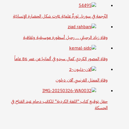
التّرجمة في سوريا.. ثورةٌ علميّة غيّرت شكل الحضارة الإنسانيّة
وفاة زياد الرحباني … رحيل أسطورة موسيقية وثقافية
وفاة المصور الكردي كمال سيدو في ألمانيا عن عمر 86 عاماً
وفاة الممثل الفرنسي آلان ديلون
حفل توقيع كتاب "اللغة الكردية" للكاتب دحام عبد الفتاح في
الحسكة