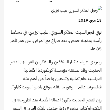
18 مايو، 2019
توفي فجر السبت المفكر السوري، طيب تيزيني، في مسقط
رأسه بمدينة حمص، بعد صراع مع المرض، عن عمر ناهز
85 عاما.
وتيزيني،هو احد كبار المثقفين والمفكرين العرب في العصر
الحديث وقد صنفته مؤسسة كونكورديا الألمانية
الفرنسية عام ثمانية وتسعين واحداً من أهم مئة
فيلسوف عالمي، وفق ما نقله موقع راديو “مونت كارلو”.
وفي العصر الحديث باكورة اعماله الأدبية بعد اطروحته في
الدكتوراه كتابه مشروع رؤية جديدة للفكر العربي في العصر