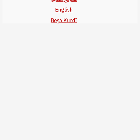
English
Beşa Kurdî
آخر المواضيع
سياسة حقوق النشر
من نحن
سياسة الخصوصية
للاتصال بنا
editor@kurdonline.info