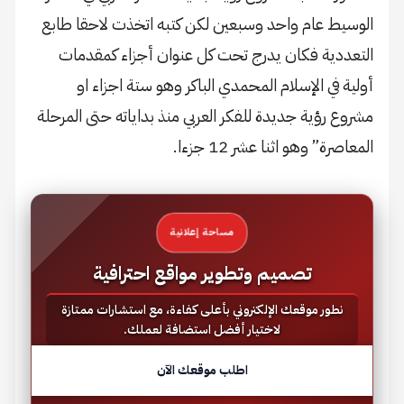
الوسيط عام واحد وسبعين لكن كتبه اتخذت لاحقا طابع
التعددية فكان يدرج تحت كل عنوان أجزاء كمقدمات
أولية في الإسلام المحمدي الباكر وهو ستة اجزاء او
مشروع رؤية جديدة للفكر العربي منذ بداياته حتى المرحلة
المعاصرة” وهو اثنا عشر 12 جزءا.
مساحة إعلانية
تصميم وتطوير مواقع احترافية
نطور موقعك الإلكتروني بأعلى كفاءة، مع استشارات ممتازة
لاختيار أفضل استضافة لعملك.
اطلب موقعك الآن