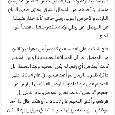
كان مخيم ( برده ره ش )يرقد بين جبلين صامتين كحارسين
منسيّين: أحدهما من الشمال الشرقي، يختزن صدى الرياح
الباردة، والآخر من الغرب، رمليّ جاف، كأنّه جدار يفصلنا
عن الموصل، عن وطنٍ تركناه يتكسّر خلفنا… قطعةً تلو
أخرى.
يقع المخيم على بُعد سبعين كيلومتراً من دهوك، وثلاثين
من الموصل، غير أن المسافة الفعلية بيننا وبين الاستقرار
كانت أبعد من أيّ رقم. لم يكن المخيم وليد اللحظة، بل
ذاكرة طُمرت بالرمال ثم أُعيد فتحها. في عام 2014، ظهر
المخيم لأول مرة كمأوى للنازحين العراقيين الهاربين من
جحيم “داعش”. وبعد تحرير الموصل، عاد الناس إلى
قراهم، وأُغلق المخيم عام 2017… أو هكذا قال لنا أحد
موظفي “مؤسسة بارزاني الخيرية “، التي تتولى إدارة المكان