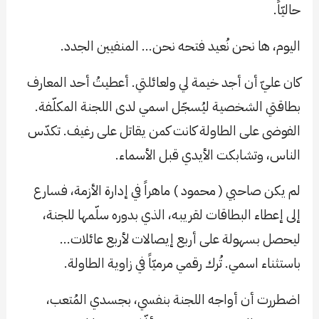
حاليّاً.
اليوم، ها نحن نُعيد فتحه نحن… المنفيين الجدد.
كان عليّ أن أجد خيمة لي ولعائلتي. أعطيتُ أحد المعارف
بطاقتي الشخصية ليُسجّل اسمي لدى اللجنة المكلّفة.
الفوضى على الطاولة كانت كمن يقاتل على رغيف. تكدّس
الناس، وتشابكت الأيدي قبل الأسماء.
لم يكن صاحبي ( محمود ) ماهراً في إدارة الأزمة، فسارع
إلى إعطاء البطاقات لقريبه، الذي بدوره سلّمها للجنة،
ليحصل بسهولة على أربع إيصالات لأربع عائلات…
باستثناء اسمي. تُرك رقمي مرميّاً في زاوية الطاولة.
اضطررت أن أواجه اللجنة بنفسي، بجسدي المُتعب،