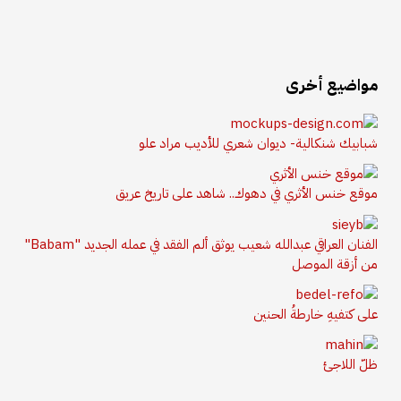
مواضيع أخرى
شبابيك شنكالية- ديوان شعري للأديب مراد علو
موقع خنس الأثري في دهوك.. شاهد على تاريخ عريق
الفنان العراقي عبدالله شعيب يوثق ألم الفقد في عمله الجديد "Babam"
من أزقة الموصل
على كتفيهِ خارطةُ الحنين
ظلّ اللاجئ