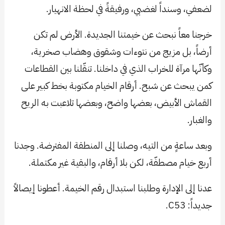
لضعفي، وسنداً لغضبي، ورفيقةً في لحظة الانهيار.
خرجنا معاً نبحث عن خيمتنا الجديدة. الأرض لم تكن
أرضاً، بل مزيج من نتوءات وشقوق وهضاب صخرية،
وكأنّها مرآة للخراب الذي في داخلنا. تنقّلنا بين القطاعات
كمن يبحث عن شبح. أرقام الخيام مكتوبة بخط كبير على
القماش الأبيض، بعضها واضح، وبعضها تلاعبت به الريح
والغبار.
وبعد ساعةٍ من التيه، وصلنا إلى المنطقة المفترضة. وجدنا
أربع خيام مصطفّة، لكن بلا أرقام، والبقية غير مكتملة.
عدنا إلى الإدارة وطلبنا استبدال رقم الخيمة. أعطونا إيصالاً
جديداً: C53.