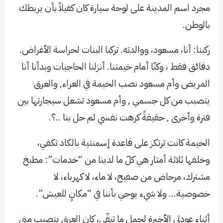
مجرد اسم المدينة على لوحة سيارة كان كفيلاً بأن يربطك
بالوطن.
ركبنا: أنا، مسعود، ووالدته. تركنا البنات لحراسة الأغراض.
دقائق فقط ، وكنّا أمام خيمتنا. أنزلنا الحاجيات وبدأنا أنا
المريض وأم مسعود نصب الخيمة في العراء, والعرق
يتصبب من كل جسمي , وأم مسعود تشعل سيجارتها بين
فترة وأخرى , حقيقةً كرهت نفسي لم حل بنا ..؟.
الخيمة كانت ترتكز على قاعدة إسمنتية بالكاد تكفي،
وخلفها ثلاثة أمتار هي كلّ ما لدينا من “خدمات”: مطبخ
مشترك، مرحاض من صفيح، لا ماء، لا كهرباء، لا
خصوصية… ولا شيء يوحي بأننا في “مكانٍ للعيش”.
أثناء عودتي الأخيرة لحمل ما تبقّى، كان العرق يتصبب مني