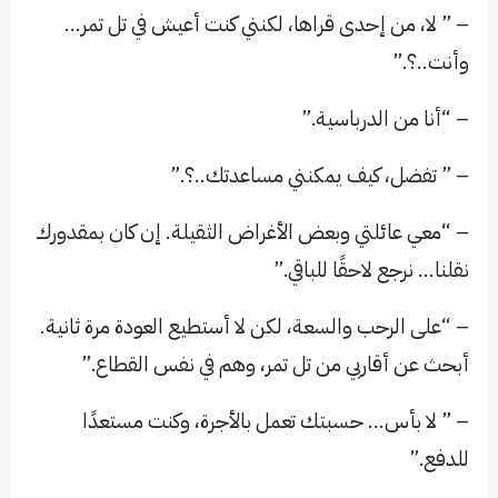
– ” لا، من إحدى قراها، لكنني كنت أعيش في تل تمر…
وأنت..؟.”
– “أنا من الدرباسية.”
– ” تفضل، كيف يمكنني مساعدتك..؟.”
– “معي عائلتي وبعض الأغراض الثقيلة. إن كان بمقدورك
نقلنا… نرجع لاحقًا للباقي.”
– “على الرحب والسعة، لكن لا أستطيع العودة مرة ثانية.
أبحث عن أقاربي من تل تمر، وهم في نفس القطاع.”
– ” لا بأس… حسبتك تعمل بالأجرة، وكنت مستعدًا
للدفع.”