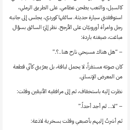
كالسيل، والتعب يطحن عظامي. على الطريق الرملي،
استوقفتني سيارة حديثة. سائقها كوردي، يجلس إلى جانبه
رجل وامرأة أوروبيّان على الأرجح. نظر إليّ السائق بسؤال
مباغت، صيغته باردة:
– “هل هناك مسيحي نازح هنا..؟.”
كان صوته مستفزاً، لا يحمل لباقة، بل يعرّيني كأنّي قطعة
من المعرض الإنساني.
نظرت إليه باستخفاف، ثم إلى مرافقيه الأنيقين وقلت:
– “لا… لم أجد أحداً.”
ثم أشرتُ إليهم بأصبعي وقلت بسخرية لاذعة: