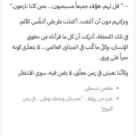
– ” قل لهم، هؤلاء جميعاً مسيحيون… نحن كلنا نازحون.”
وتركتهم دون أن ألتفت. أكملت طريقي أتنفّس الألم.
في تلك اللحظة، أدركت أن كل ما قرأناه عن حقوق
الإنسان، وكلّ ما كُتب في الميثاق العالمي… لا يتعدّى كونه
حبراً على ورق.
وكأنّنا نعيش في زمن معلّق، لا يقين فيه، سوى الانتظار.
ماهين شيخاني .
جزء من رواية : “مدينتان ونصف وطن… في زمن
النزوح”