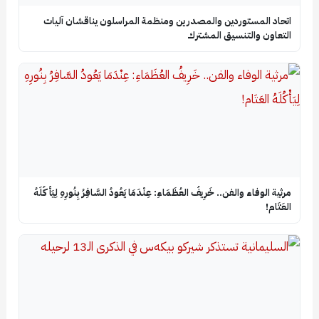
اتحاد المستوردين والمصدرين ومنظمة المراسلون يناقشان آليات
التعاون والتنسيق المشترك
​مرثية الوفاء والفن.. خَرِيفُ العُظَمَاءِ: عِنْدَمَا يَعُودُ السَّافِرُ بِنُورِهِ لِيَأْكُلَهُ
العَتَام!