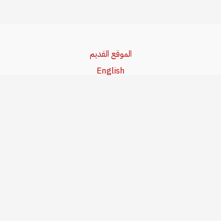
الموقع القديم
English
Beşa Kurdî
آخر المواضيع
سياسة حقوق النشر
من نحن
سياسة الخصوصية
للاتصال بنا
editor@kurdonline.info