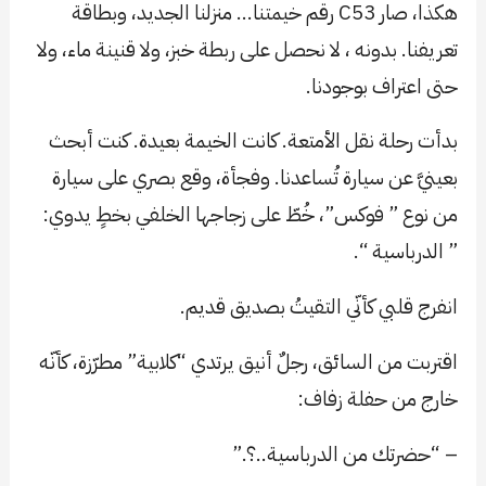
هكذا، صار C53 رقم خيمتنا… منزلنا الجديد، وبطاقة
تعريفنا. بدونه ، لا نحصل على ربطة خبز، ولا قنينة ماء، ولا
حتى اعتراف بوجودنا.
بدأت رحلة نقل الأمتعة. كانت الخيمة بعيدة. كنت أبحث
بعينيَّ عن سيارة تُساعدنا. وفجأة، وقع بصري على سيارة
من نوع ” فوكس”، خُطّ على زجاجها الخلفي بخطٍ يدوي:
” الدرباسية “.
انفرج قلبي كأنّي التقيتُ بصديق قديم.
اقتربت من السائق، رجلٌ أنيق يرتدي “كلابية” مطرّزة، كأنّه
خارج من حفلة زفاف:
– “حضرتك من الدرباسية..؟.”