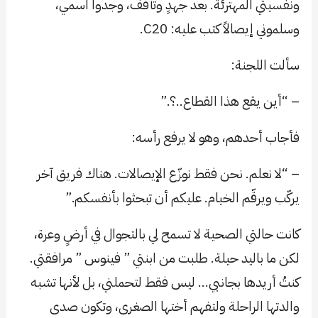
ونفسيتي المهترئة. بعد جهدٍ وتأفّف، وجدوا اسمي،
وسلموني إيصالاً كتب عليه: C20.
سألت اللجنة:
– “أين يقع هذا القطاع..؟.”
فأجاب أحدهم، وهو لا يرفع رأسه:
– “لا نعلم. نحن فقط نوزّع الإيصالات. هناك فريق آخر
يركّب ويرقّم الخيام. عليكم أن تبحثوا بأنفسكم.”
كانت حالتي الصحية لا تسمح لي بالتجوال في أرضٍ وعرة،
لكن ما باليد حيلة. طلبت من ابنتي ” فينوس ” مرافقتي.
كنتُ أريدها بجانبي… ليس فقط لتحملني، بل لأنها تشبه
والدتها الراحلة ولتفهم أختها الصغرى، وتكون صدى