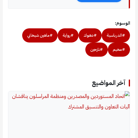
الوسوم:
#الدرباسية
#دهوك
#رواية
#ماهين شيخاني
#مخيم
#نازحين
آخر المواضيع