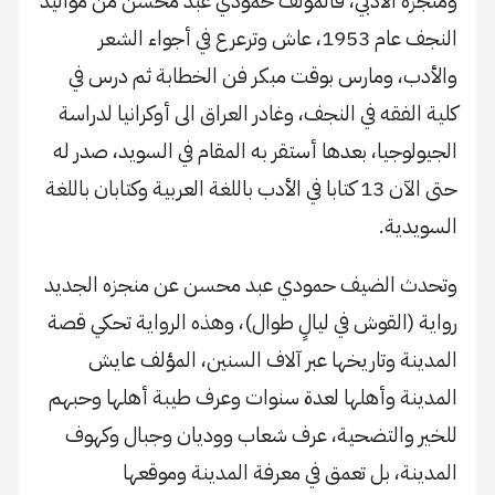
ومنجزه الأدبي، فالمؤلف حمودي عبد محسن من مواليد
النجف عام 1953، عاش وترعرع في أجواء الشعر
والأدب، ومارس بوقت مبكر فن الخطابة ثم درس في
كلية الفقه في النجف، وغادر العراق الى أوكرانيا لدراسة
الجيولوجيا، بعدها أستقر به المقام في السويد، صدر له
حتى الآن 13 كتابا في الأدب باللغة العربية وكتابان باللغة
السويدية.
وتحدث الضيف حمودي عبد محسن عن منجزه الجديد
رواية (القوش في ليالٍ طوال)، وهذه الرواية تحكي قصة
المدينة وتاريخها عبر آلاف السنين، المؤلف عايش
المدينة وأهلها لعدة سنوات وعرف طيبة أهلها وحبهم
للخير والتضحية، عرف شعاب ووديان وجبال وكهوف
المدينة، بل تعمق في معرفة المدينة وموقعها