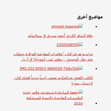
مواضيع أخرى
وفاة الشاعر الكردي أحمد حسيني في ستوكهولم
مراسيم تعريف كتاب “مؤتمرات المعارضة العراقية وخطاب
مام جلال الوحدوي – مؤتمر لندن أنموذجًا” في أربيل
الكاتب اللغوي عبدالحكيم محمد رئيساً جديداً لاتحاد كتاب
كردستان سوريا