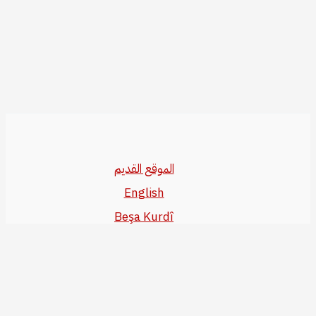
الموقع القديم
English
Beşa Kurdî
آخر المواضيع
سياسة حقوق النشر
من نحن
سياسة الخصوصية