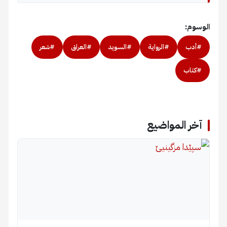
الوسوم:
#أدب
#الرواية
#السويد
#العراق
#شعر
#كتاب
آخر المواضيع