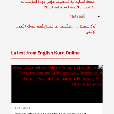
جامعة السليمانية تستضيف مؤتمر جودة المؤسسات
التعليمية والتنمية المستدامة 2030
كركوك تحتفي بإرث "شكور خياط" في أمسية توقيع كتاب
توثيقي
Latest from English Kurd Online
6 / 8 / 2026