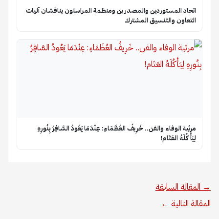
اتحاد المستوردين والمصدرين ومنظمة المراسلون يناقشان آليات
التعاون والتنسيق المشترك
​مرثية الوفاء والفن.. خَرِيفُ العُظَمَاءِ: عِنْدَمَا يَعُودُ السَّافِرُ بِنُورِهِ
لِيَأْكُلَهُ العَتَام!
→
المقالة السابقة
المقالة التالية
←