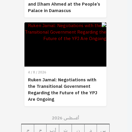
and Ilham Ahmed at the People’s
Palace in Damascus
4 / 8 / 2026
Ruken Jamal: Negotiations with
the Transitional Government
Regarding the Future of the YPJ
Are Ongoing
أغسطس 2026
س
د
ن
ث
أرب
خ
ج