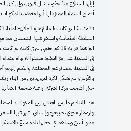
إرثها المتنوّع منذ عقود، لا بل قرون، وإن كان ا
أصبح السمة المميزة لها أنها متعددة المكونات 
فالمدينة التي كانت تابعة لإمارة الملّان-الملّية 
السلطة العثمانية واستقر فيها الشيشان بعد موج
الواقعة قرابة 15 كم جنوبي سري كانيه 
في المدينة على مرّ العقود مصدراً للارتواء وغذا
في المدينة بعشائرهم المختلفة وانضم إليهم آخرو
والأرمن، ثم تصدّر الكرد الإيزيديين من أبناء ري
حتى أضحت مركزاً لشركة زراعية ضخمة أنشأتها ع
هذا التناغم ما بين العيش بين المكونات المخت
وازدهار عفوي، طبيعيّ وإنساني، فبرز فيها الشعر
ممن أبدع وساهم في جعلها بلدة تشعّ بالاستقرار 