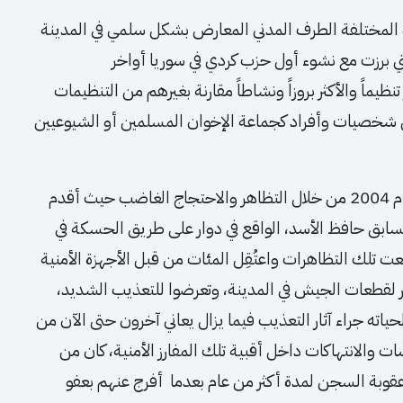
اة المختلفة الطرف المدني المعارض بشكل سلمي في المدينة
تي برزت مع نشوء أول حزب كردي في سوريا أواخر
ظيماً والأكثر بروزاً ونشاطاً مقارنة بغيرهم من التنظيمات
 شخصيات وأفراد كجماعة الإخوان المسلمين أو الشيوعيين
كانت المدينة حاضرة بقوّة في انتفاضة 12 آذار عام 2004 من خلال التظاهر والاحتجاج الغاضب حيث أقدم
سابق حافظ الأسد، الواقع في دوار على طريق الحسكة في
 تلك التظاهرات واعتُقِل المئات من قبل الأجهزة الأمنية
ر لقطعات الجيش في المدينة، وتعرضوا للتعذيب الشديد،
اته جراء آثار التعذيب فيما يزال يعاني آخرون حتى الآن من
ت والانتهاكات داخل أقبية تلك المفارز الأمنية، كان من
قوبة السجن لمدة أكثر من عام بعدما أفرج عنهم بعفو