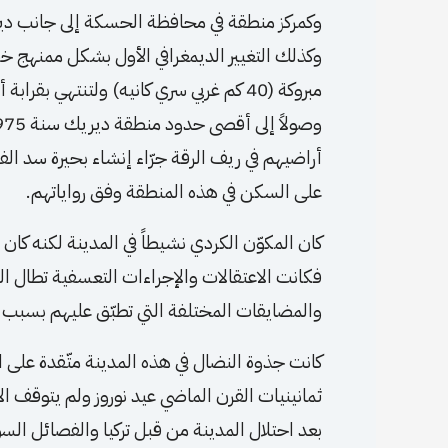
وكمركز منطقة في محافظة الحسكة إلى جانب دير
وكذلك التغيير الديمغرافي الأول بشكل ممنهج خصو
مبروكة (40 كم غربي سري كانيه) ولتنتهي ب
أراضيهم في ريف الرقة جرّاء إنشاء بحيرة سد ال
على السكن في هذه المنطقة وفق رواياتهم.
كان المكوّن الكردي نشيطاً في المدينة لكنه كان
فكانت الاعتقالات والإجراءات التعسفية تطال 
والمضايقات المختلفة التي تطبّق عليهم بسبب 
كانت جذوة النضال في هذه المدينة متّقدة على ا
ثمانينيات القرن الماضي عيد نوروز ولم يتوقف ال
بعد احتلال المدينة من قبل تركيا والفصائل السو