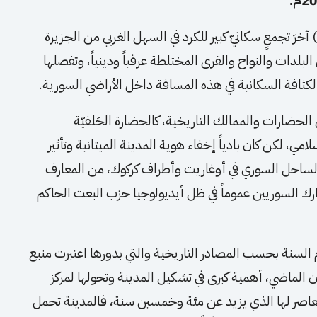
نيه Serêkaniyê(رأس العين) آخرَ تجمعٍ سكانيّ كبير للكرد في السهل الغربي من الجزيرة
لدات والنواح والقرى المختلطة عرقياً ودينياً، وتفصلها
ثافة السكانية في هذه المسافة داخل الأراضي السورية.
الحضارات والممالك التاريخية، كالحضارة الحَلفيّة
سلامي، لكن كان بادياً إخفاء هوية المدينة الميتانية وتأثير
لساحل السوري في أوغاريت وأطراف كركوك، من المعارف
ارك السوريين عموماً في ظل أيديولوجيا حزب البعث الحاكم
م السنة بحسب المصادر التاريخية والتي بدورها اعتبرت منبع
رن الماضي، أهمية كبرى في تشكيل المدينة وتحولها لمركز
معاصر لها الذي يزيد عن مئة وخمسين سنة، فالمدينة تحمل