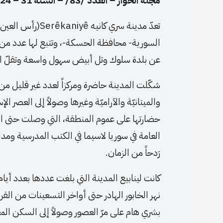
مجلة الحوار – العدد /83/ – السنة 31 – 2024م.
تعدّ مدينة سري كا
السورية- محافظة الحسكة-، وتتبع لها عدد من الب
عن بلدة سلوك وتل أبيض سهول واسعة وتقلّ الك
شكّلت المدينة حاضرة ومركزاً لعدد غير قليل من 
والميتانيّة والآراميّة وغيرها وصولاً إلى العصر الإ
حضارتها على عموم المنطقة، التي وصلت حتى ا
العامة في سوريا لاسيما في الكتب المدرسية ومد
رَدحاً من الزمان.
كانت لينابيع المدينة التي بلغت عددها بعدد أيا
نهر الخابور الهادر حتى أواخر التسعينات من الق
بشري هام على مرّ العصور وصولاً إلى السكن ال