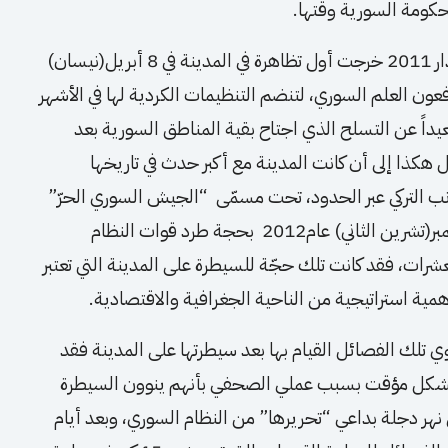
حكومة السورية وقتها.
في خضم الحراك السلمي الذي اجتاح البلاد في آذار 2011 خرجت أول تظاهرة في المدينة في 8 أبريل(نيسان)
رفعون العلم السوري، لتنضم التنظيمات الكردية لها في الأشهر
داً عن التسلح الذي اجتاح بقية المناطق السورية بعد
هكذا إلى أن كانت المدينة مع أكبر حدث في تاريخها
 التركي عبر الحدود، تحت مسمّى “الجيش السوري الحرّ”
بقيادة “جبهة النصرة” و”غرباء الشام” في 8 نوفمبر(تشرين الثاني) عام2012 بحجة طرد قوات النظام
لعشرات، فقد كانت تلك حجّة للسيطرة على المدينة التي تعتبر
أهمية استراتيجية من الناحية الجغرافية والاقتصادية.
 تلك الفصائل القيام بها بعد سيطرتها على المدينة فقد
 بشكل مؤقت بسبب عملي الصحفي بأنهم ينوون السيطرة
 نهر دجلة بداعي “تحريرها” من النظام السوري، وبعد أيام