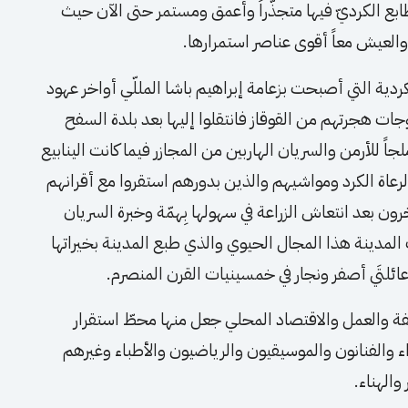
لطابع الكرديّ فيها متجذّراً وأعمق ومستمر حتى الآن حيث
والعيش معاً أقوى عناصر استمرارها.
الكردية التي أصبحت بزعامة إبراهيم باشا المللّي أواخر عهود
ات هجرتهم من القوقاز فانتقلوا إليها بعد بلدة السفح
ثم كانت ملجاً للأرمن والسريان الهاربين من المجازر فيما كانت الينابيع
ء الرعاة الكرد ومواشيهم والذين بدورهم استقروا مع أقرانهم
ن بعد انتعاش الزراعة في سهولها بِهمّة وخبرة السريان
ف المدينة هذا المجال الحيوي والذي طبع المدينة بخيراتها
ائلتَي أصفر ونجار في خمسينيات القرن المنصرم.
لفة والعمل والاقتصاد المحلي جعل منها محطّ استقرار
اء والفنانون والموسيقيون والرياضيون والأطباء وغيرهم
والهناء.