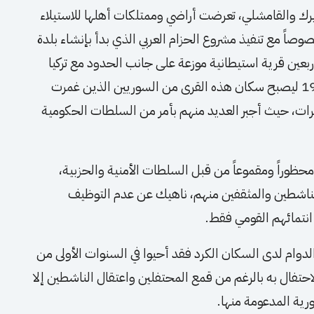
ك والقامشلي، تعرضت أراضي وممتلكات أهلها للاستيلاء
صاً مع تنفيذ مشروع الحزام العربي الذي بدأ بإنشاء بلدة
قرابة أربعين قرية استيطانية موزعة على جانب الحدود مع تركيا
وصولاً إلى أقصى حدود منطقة ديريك سنة 1975 ليصبح سكان هذه القرى من السوريين الذين غمرت
فرات، حيث أجبر العديد منهم بأمر من السلطات الحكومية
 محظوراً ومقموعاً من قبل السلطات الأمنية والحزبية،
الناشطين والمثقفين منهم، ناهيك عن عدم التوظيف
انتمائهم القومي فقط.
لدوام لدى السكان الكرد فقد أحيوا في السنوات الأولى من
احتفال به بالرغم من قمع المحتفلين واعتقال الناشطين إلا
رية المدعومة منها.