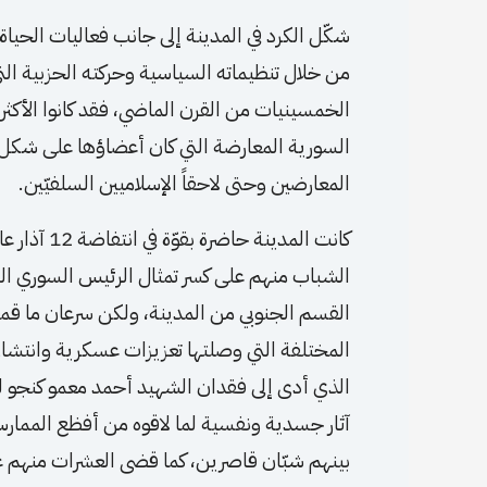
شكّل الكرد في المدينة إلى جانب فعاليات الحي
من خلال تنظيماته السياسية وحركته الحزبية ال
الخمسينيات من القرن الماضي، فقد كانوا الأكثر تن
السورية المعارضة التي كان أعضاؤها على شكل
المعارضين وحتى لاحقاً الإسلاميين السلفيّين.
الشباب منهم على كسر تمثال الرئيس السوري ال
القسم الجنوبي من المدينة، ولكن سرعان ما قمعت
المختلفة التي وصلتها تعزيزات عسكرية وانتشا
الذي أدى إلى فقدان الشهيد أحمد معمو كنجو لحي
آثار جسدية ونفسية لما لاقوه من أفظع الممارسا
بينهم شبّان قاصرين، كما قضى العشرات منهم ع