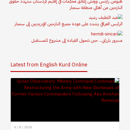
هيومن رايتس ووتش إغلاق مخيّمات في إقليم كردستان ستهدد حقوق
النازحين من أهالي منطقة سنجار
الرئيس العراقي يشدد على عودة جميع النازحين الإيزيديين إلى سنجار
مسرور بارزاني... حين تتحول القيادة إلى مشروع للمستقبل
Latest from English Kurd Online
6 / 8 / 2026