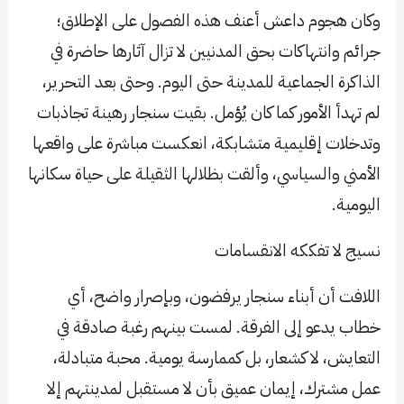
وكان هجوم داعش أعنف هذه الفصول على الإطلاق؛
جرائم وانتهاكات بحق المدنيين لا تزال آثارها حاضرة في
الذاكرة الجماعية للمدينة حتى اليوم. وحتى بعد التحرير،
لم تهدأ الأمور كما كان يُؤمل. بقيت سنجار رهينة تجاذبات
وتدخلات إقليمية متشابكة، انعكست مباشرة على واقعها
الأمني والسياسي، وألقت بظلالها الثقيلة على حياة سكانها
اليومية.
نسيج لا تفككه الانقسامات
اللافت أن أبناء سنجار يرفضون، وبإصرار واضح، أي
خطاب يدعو إلى الفرقة. لمست بينهم رغبة صادقة في
التعايش، لا كشعار، بل كممارسة يومية. محبة متبادلة،
عمل مشترك، إيمان عميق بأن لا مستقبل لمدينتهم إلا