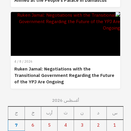
Ahmed at the People’s Palace in Damascus
4 / 8 / 2026
Ruken Jamal: Negotiations with the
Transitional Government Regarding the Future
of the YPJ Are Ongoing
أغسطس 2026
س
د
ن
ث
أرب
خ
ج
7
6
5
4
3
2
1