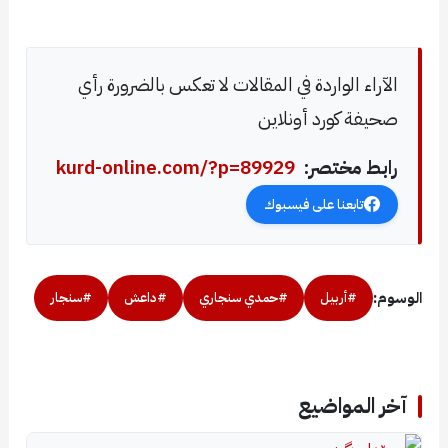
الآراء الواردة في المقالات لا تعكس بالضرورة رأي
صحيفة كورد أونلاين
رابط مختصر:
kurd-online.com/?p=89929
تابعنا على فيسبوك
الوسوم:
#أربيل
#حمدي سنجاري
#داعش
#سنجار
آخر المواضيع