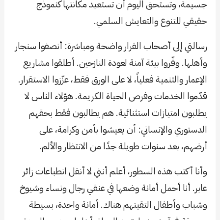
جسيمة، وتستحق اليوم أن تستعيد مكانتها كنموذج
حقيقي للتنوع والتعايش السلمي.
رسالتي إلى أصحاب القرار واضحة ومباشرة: أنصفوا سنجار
وأهلها. وفّروا بيئة آمنة لعودة النازحين. أطلقوا مشاريع
الإعمار والتنمية فعلياً، لا على الورق فقط، عزّزوا الاستقرار.
قدّموا الخدمات وفرص الحياة الكريمة. هؤلاء الناس لا
يطلبون امتيازات استثنائية. هم يطالبون فقط بحقهم
الدستوري والإنساني: أن يعيشوا بأمن وكرامة، على
أرضهم، بعد سنوات طويلة جدًا من الانتظار والألم.
وأنا أكتب هذه السطور، أعلم أنني لا أنقل انطباعات زائر
عابر. أنا أحمل أمانة وضعها في عنقي رجال ونساء وشيوخ
وشباب وأطفال التقيتهم هناك. أمانة واحدة، بسيطة