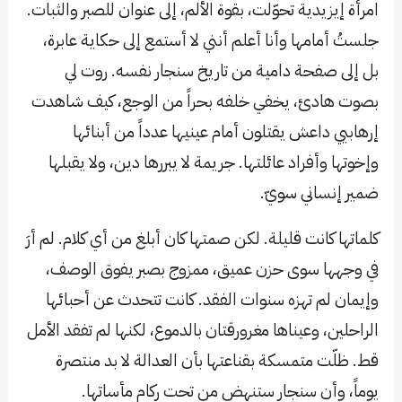
امرأة إيزيدية تحوّلت، بقوة الألم، إلى عنوان للصبر والثبات.
جلستُ أمامها وأنا أعلم أنني لا أستمع إلى حكاية عابرة،
بل إلى صفحة دامية من تاريخ سنجار نفسه. روت لي
بصوت هادئ، يخفي خلفه بحراً من الوجع، كيف شاهدت
إرهابيي داعش يقتلون أمام عينيها عدداً من أبنائها
وإخوتها وأفراد عائلتها. جريمة لا يبررها دين، ولا يقبلها
ضمير إنساني سويّ.
كلماتها كانت قليلة. لكن صمتها كان أبلغ من أي كلام. لم أرَ
في وجهها سوى حزن عميق، ممزوج بصبر يفوق الوصف،
وإيمان لم تهزه سنوات الفقد. كانت تتحدث عن أحبائها
الراحلين، وعيناها مغرورقتان بالدموع، لكنها لم تفقد الأمل
قط. ظلّت متمسكة بقناعتها بأن العدالة لا بد منتصرة
يوماً، وأن سنجار ستنهض من تحت ركام مأساتها.