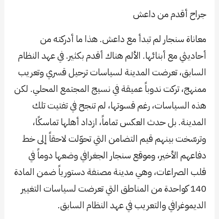
جراح أقدم من داعش
معاناة سنجار لم تبدأ مع داعش. هذا ما أدركته من
أحاديثي مع أبنائها. الألم هناك أقدم بكثير. في عهد النظام
السابق، تعرضت المدينة لسياسات ترحيل قسري وتعريب
ممنهج، تركت ندوباً عميقة في نسيج المجتمع المحلي. لكن
هذه السياسات، رغم قسوتها، لم تنجح في تفتيت تلك
المدينة. بل حدث العكس تماماً، ازداد أهلها تماسكًا،
وترسّخت بينهم قيم التضامن التي تحوّلت لاحقاً إلى خط
دفاعهم الأخير، وموقع سنجار الجغرافي وضعها دوماً في
قلب الصراعات، وهي مدينة مصنفة دستورياً ضمن المادة
140 كواحدة من المناطق التي تعرضت لسياسات التغيير
الديموغرافي والتعريب في عهد النظام السابق.