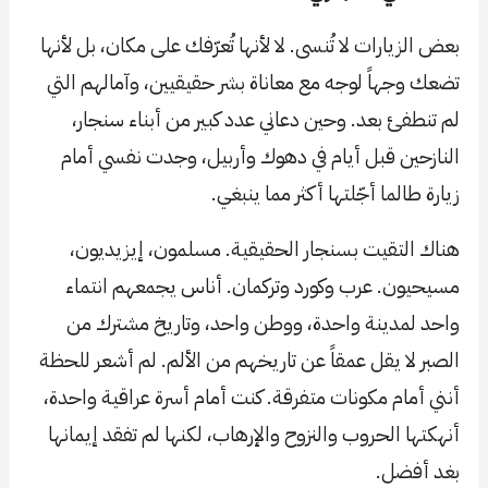
بعض الزيارات لا تُنسى. لا لأنها تُعرّفك على مكان، بل لأنها
تضعك وجهاً لوجه مع معاناة بشر حقيقيين، وآمالهم التي
لم تنطفئ بعد. وحين دعاني عدد كبير من أبناء سنجار،
النازحين قبل أيام في دهوك وأربيل، وجدت نفسي أمام
زيارة طالما أجّلتها أكثر مما ينبغي.
هناك التقيت بسنجار الحقيقية. مسلمون، إيزيديون،
مسيحيون. عرب وكورد وتركمان. أناس يجمعهم انتماء
واحد لمدينة واحدة، ووطن واحد، وتاريخ مشترك من
الصبر لا يقل عمقاً عن تاريخهم من الألم. لم أشعر للحظة
أنني أمام مكونات متفرقة. كنت أمام أسرة عراقية واحدة،
أنهكتها الحروب والنزوح والإرهاب، لكنها لم تفقد إيمانها
بغد أفضل.