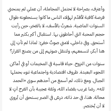
وأعترف، بصراحة لا تحتمل المجاملة، أن عملي لم يمنحني
فرصة كافية لأقدّم لهؤلاء الناس ما كانوا يستحقونه طوال
السنوات الماضية. شعرتُ بالأسف، لا بالفخر، حين رأيت
حجم المحبة التي أحاطوني بها. استقبال أكبر بكثير مما
أستحق. وفي داخلي، لامني صوتٌ خفيّ: لماذا لم تأتِ إلى
هنا أبكر، لتسمعهم، ولتنقل صوتهم إلى من يصنع القرار؟
سنوات من النزوح. حياة قاسية في المخيمات أو في أماكن
اللجوء البعيدة. ظروف اقتصادية واجتماعية تنوء بحملها
الجبال. ومع ذلك، لم أسمع من أحدهم سوى «الحمد
لله». رضا غريب بقضاء الله، وثقة عجيبة بأن الفرج آتٍ لا
محالة. هذا، في حد ذاته، درسٌ في الصبر يستحق أن يُروى
لا أن يُختصر.