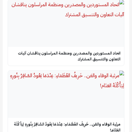
اتحاد المستوردين والمصدرين ومنظمة المراسلون يناقشان آليات
التعاون والتنسيق المشترك
​مرثية الوفاء والفن.. خَرِيفُ العُظَمَاءِ: عِنْدَمَا يَعُودُ السَّافِرُ بِنُورِهِ لِيَأْكُلَهُ
العَتَام!