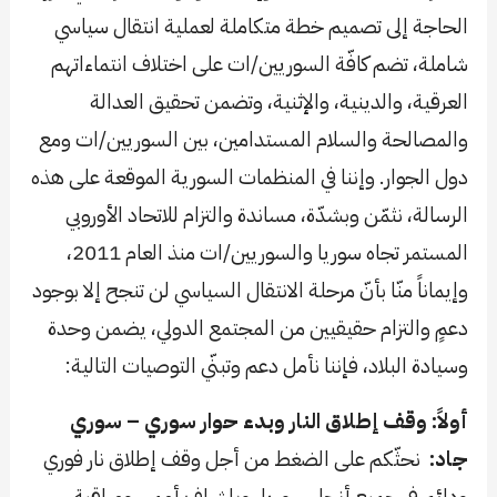
الحاجة إلى تصميم خطة متكاملة لعملية انتقال سياسي
شاملة، تضم كافّة السوريين/ات على اختلاف انتماءاتهم
العرقية، والدينية، والإثنية، وتضمن تحقيق العدالة
والمصالحة والسلام المستدامين، بين السوريين/ات ومع
دول الجوار. وإننا في المنظمات السورية الموقعة على هذه
الرسالة، نثمّن وبشدّة، مساندة والتزام للاتحاد الأوروبي
المستمر تجاه سوريا والسوريين/ات منذ العام 2011،
وإيماناً منّا بأنّ مرحلة الانتقال السياسي لن تنجح إلا بوجود
دعمٍ والتزام حقيقيين من المجتمع الدولي، يضمن وحدة
وسيادة البلاد، فإننا نأمل دعم وتبنّي التوصيات التالية:
أولاً: وقف إطلاق النار وبدء حوار سوري – سوري
جاد:
نحثّكم على الضغط من أجل وقف إطلاق نار فوري
ودائم في جميع أنحاء سوريا، وبإشراف أممي ومراقبة