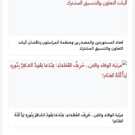
اتحاد المستوردين والمصدرين ومنظمة المراسلون يناقشان آليات
التعاون والتنسيق المشترك
​مرثية الوفاء والفن.. خَرِيفُ العُظَمَاءِ: عِنْدَمَا يَعُودُ السَّافِرُ بِنُورِهِ لِيَأْكُلَهُ
العَتَام!