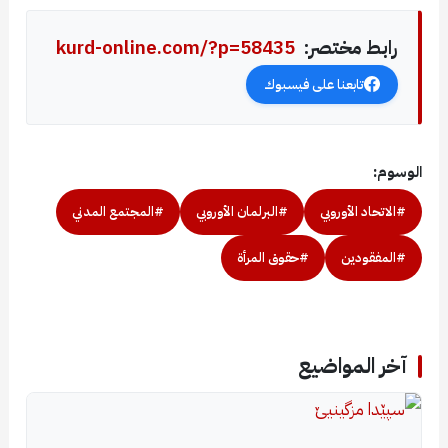
رابط مختصر:
kurd-online.com/?p=58435
تابعنا على فيسبوك
الوسوم:
#الاتحاد الأوروبي
#البرلمان الأوروبي
#المجتمع المدني
#المفقودين
#حقوق المرأة
آخر المواضيع