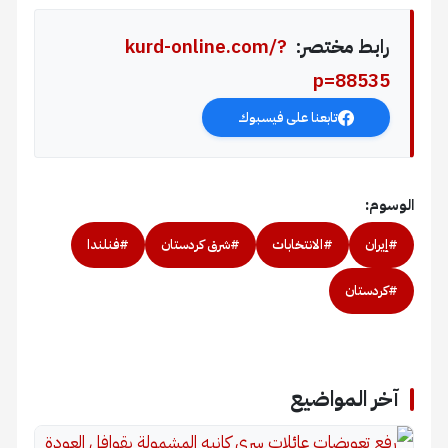
رابط مختصر:
kurd-online.com/?
p=88535
تابعنا على فيسبوك
الوسوم:
#إيران
#الانتخابات
#شرق كردستان
#فنلندا
#كردستان
آخر المواضيع