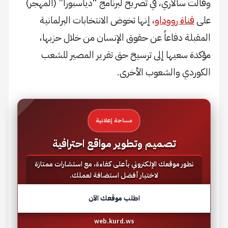
وقالت سالاري، في تصريح لبرنامج “دياسبورا” (المهجر)
على
قناة رووداو
، إنها تخوض الانتخابات البرلمانية
المقبلة دفاعاً عن حقوق الإنسان من خلال حزبها،
مؤكدة سعيها إلى ترسيخ حق تقرير المصير للشعب
الكوردي والشعوب الأخرى.
مساحة إعلانية
تصميم وتطوير مواقع احترافية
نطور موقعك الإلكتروني بأعلى كفاءة، مع استشارات ممتازة
لاختيار أفضل استضافة لعملك.
اطلب موقعك الآن
web.kurd.ws