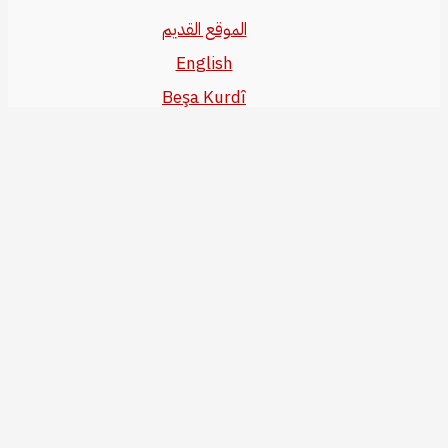
الموقع القديم
English
Beşa Kurdî
آخر المواضيع
سياسة حقوق النشر
من نحن
سياسة الخصوصية
للاتصال بنا
editor@kurdonline.info