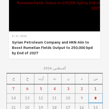
4 / 8 / 2026
Syrian Petroleum Company and HKN Aim to
Boost Rumeilan Fields Output to 250,000 bpd
by End of 2027
أغسطس 2026
س
د
ن
ث
أرب
خ
ج
7
6
5
4
3
2
1
14
13
12
11
10
9
8
21
20
19
18
17
16
15