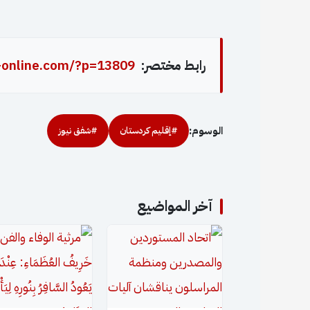
رابط مختصر:
-online.com/?p=13809
الوسوم:
#إقليم كردستان
#شفق نيوز
آخر المواضيع