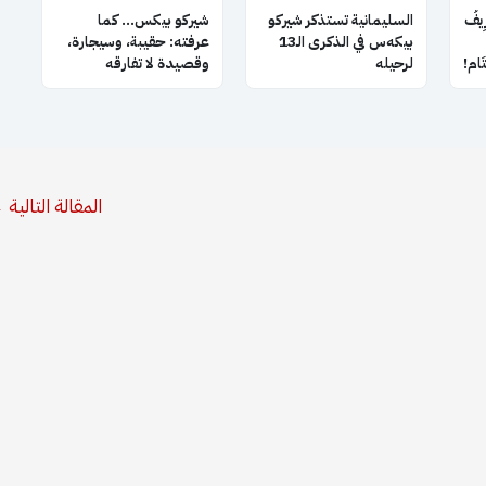
ِيفُ
السليمانية تستذكر شيركو
شيركو بيكس… كما
بيكه‌س في الذكرى الـ13
عرفته: حقيبة، وسيجارة،
َتَام!
لرحيله
وقصيدة لا تفارقه
المقالة التالية
←