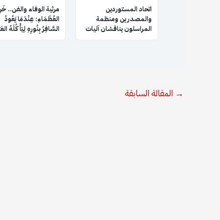
اتحاد المستوردين
​مرثية الوفاء والفن.. خَر
والمصدرين ومنظمة
العُظَمَاءِ: عِنْدَمَا يَعُودُ
المراسلون يناقشان آليات
السَّافِرُ بِنُورِهِ لِيَأْكُلَهُ الع
التعاون والتنسيق
المشترك
→
المقالة السابقة