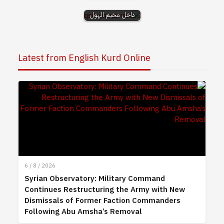
عناصر لـ”داعش”
داخل مخيم الهول
Latest from English Kurd Online
6 / 8 / 2026
Syrian Observatory: Military Command
Continues Restructuring the Army with New
Dismissals of Former Faction Commanders
Following Abu Amsha’s Removal