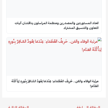
اتحاد المستوردين والمصدرين ومنظمة المراسلون يناقشان آليات
التعاون والتنسيق المشترك
​مرثية الوفاء والفن.. خَرِيفُ العُظَمَاءِ: عِنْدَمَا يَعُودُ السَّافِرُ بِنُورِهِ لِيَأْكُلَهُ
العَتَام!
→
المقالة السابقة
المقالة التالية
←