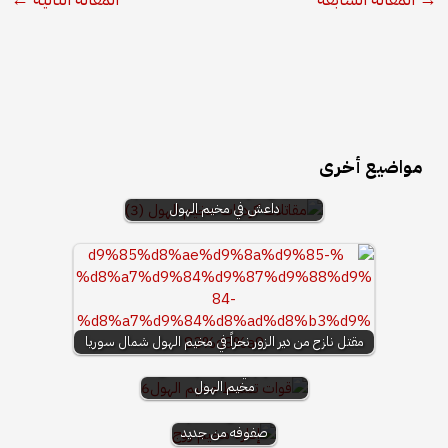
مواضيع أخرى
الآساييش: قواتنا تفكك خلية لتنظيم
داعش في مخيم الهول
مقتل نازح من دير الزور نحراً في مخيم الهول شمال سوريا
فقدان 8 مقاتلين من "قسد"
إدارة مخيم روج:
لحياتهم في غارات تركية على
الهجمات التركية
مخيم الهول
في اليوم الخامس من
تفتح المجال
العمليات قوّات
لداعش لتنظيم
عمليَّة “الأمن الدّائم”
صفوفه من جديد
تعلن القبض على 7