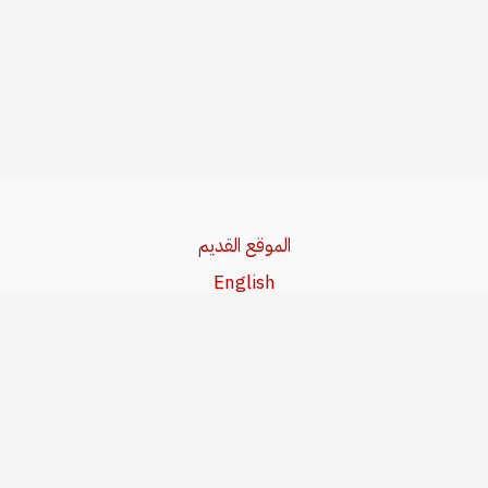
الموقع القديم
English
Beşa Kurdî
آخر المواضيع
سياسة حقوق النشر
من نحن
سياسة الخصوصية