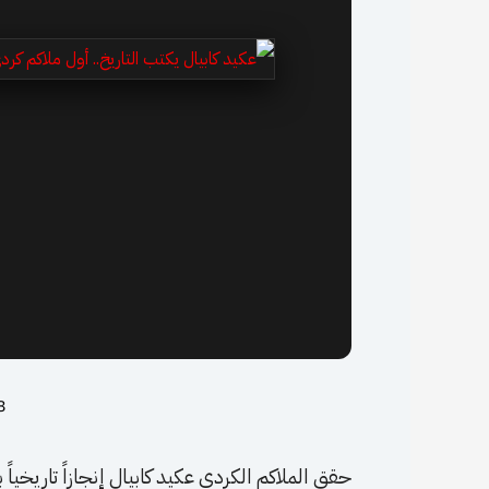
28 ي
حقق الملاكم الكردي عكيد كابيال إنجازاً تاريخياً 