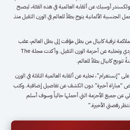
لأوكراني أولكسندر أوسيك عن ألقابه العالمية في هذه الفئة، ليصبح
 الجنسية الألمانية يتوج بطلاً للعالم في الوزن الثقيل منذ
لملاكمة ترقية كابيال من بطل مؤقت إلى بطل العالم، عقب
إعلان أوسيك انسحابه من مواجهة الملاكم الكردي وتخليه عن أحزمة الوزن الثقيل. وأكدت مجلة The
 “إنستغرام”، تخليه عن ألقابه العالمية الثلاثة في الوزن
، مؤكداً أنه سيخوض “مباراة أخيرة” دون الكشف عن تفاصيل إضافية. وكتب
عاماً: “أرغب في التخلي عن جميع الأحزمة التي أحملها حالياً وسوف أسلم
نتظر رقصتي الأخيرة.”