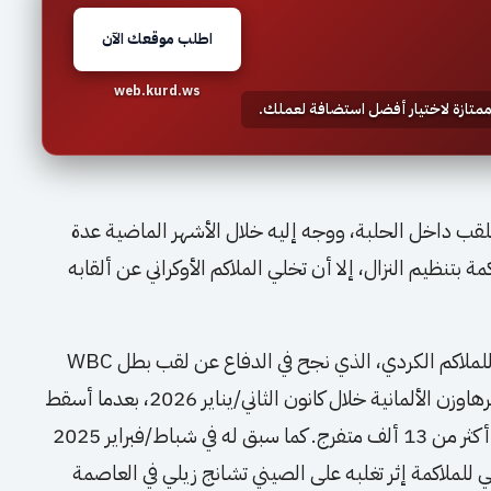
اطلب موقعك الآن
web.kurd.ws
 ممتازة لاختيار أفضل استضافة لعملك.
قب داخل الحلبة، ووجه إليه خلال الأشهر الماضية عدة
بتنظيم النزال، إلا أن تخلي الملاكم الأوكراني عن ألقابه
ويأتي هذا الإنجاز تتويجاً لمسيرة احترافية مميزة للملاكم الكردي، الذي نجح في الدفاع عن لقب بطل WBC
المؤقت أمام البولندي داميان كنيبا في مدينة أوبرهاوزن الألمانية خلال كانون الثاني/يناير 2026، بعدما أسقط
منافسه بالضربة القاضية في الجولة الثالثة أمام أكثر من 13 ألف متفرج. كما سبق له في شباط/فبراير 2025
للملاكمة إثر تغلبه على الصيني تشانج زيلي في العاصمة