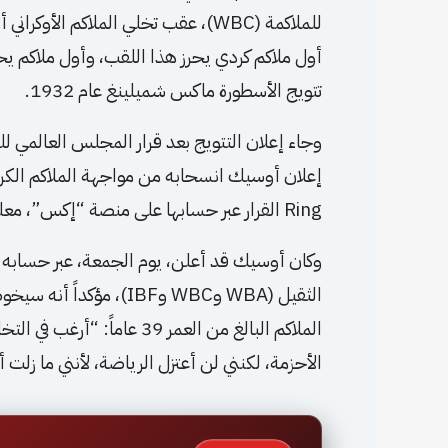
للملاكمة (WBC)، عقب تخلي الملاكم ا
أول ملاكم كردي يحرز هذا اللقب، وأول ملاكم يحمل
تتويج الأسطورة ماكس شميلينغ عام 1932.
وجاء إعلان التتويج بعد قرار المجلس العالمي ل
Ring القرار عبر حسابها على منصة “إكس”، معلنةً تتويج كابيال بطلاً للعالم.
وكان أوسيك قد أعلن، يوم الجمعة، عبر حسابه على
الثقيل (WBA وWBC وIBF)
الملاكم البالغ من العمر 39 
الأحزمة، لكنني لن أعتزل الرياضة، لأنني ما زلت أ