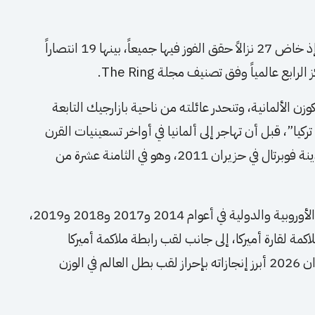
ويمتلك كابيال سجلاً احترافياً خالياً من الهزائم، إذ خاض 27 نزالاً حقق الفوز فيها جميعاً، بينها 19 انتصاراً
ابع عالمياً وفق تصنيف مجلة The Ring.
ي 23 أيلول 1992 بمدينة ليفركوزن الألمانية، وتنحدر عائلته من ناحية بازارجيك التابعة
”، قبل أن تهاجر إلى ألمانيا في أواخر تسعينيات القرن
الماضي. وبدأ مسيرته الاحترافية في الملاكمة بمدينة فوبرتال في حزيران 2011، وهو في الثامنة عشرة من
وخلال مسيرته الرياضية، أحرز عدداً من الألقاب الأوروبية والدولية في أعوام 2014 و2017 و2018 و2019،
المي للملاكمة لقارة أميركا، إلى جانب لقب رابطة ملاكمة أميركا
الشمالية (NABO)، قبل أن يضيف في 27 حزيران 2026 أبرز إنجازاته بإحراز لقب بطل العالم في الوزن