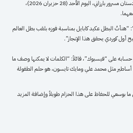
وعقب هذا الإنجاز، هنأ رئيس حكومة إقليم كوردستان مسرور بارزاني، اليوم الأحد (28 حزيران 2026)،
عهما.
: “هنأتُ البطل عكيد كابايل بمناسبة فوزه بلقب بطل العالم
بح أول كوردي يحقق هذا الإنجاز”.
عبر حسابه على “فيسبوك”، قائلاً: “الكلمات لا يمكنها وصف ما
ب أساطير مثل محمد علي ومايك تايسون، هو حلم الطفولة
ا بوسعي للحفاظ على هذا الحزام طويلاً وإضافة المزيد