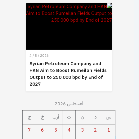
4 / 8 / 2026
Syrian Petroleum Company and
HKN Aim to Boost Rumeilan Fields
Output to 250,000 bpd by End of
2027
أغسطس 2026
س
د
ن
ث
أرب
خ
ج
7
6
5
4
3
2
1